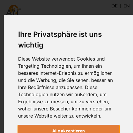
DE
EN
Ihre Privatsphäre ist uns
Atem, Bandha, Bewegung -
wichtig
Alignment von Prana
Diese Website verwendet Cookies und
Targeting Technologien, um Ihnen ein
besseres Internet-Erlebnis zu ermöglichen
Mit diesen Aufgaben und Materialien
und die Werbung, die Sie sehen, besser an
möchten wir Dir die Möglichkeit geben,
Ihre Bedürfnisse anzupassen. Diese
die Inhalte des Modular Therapy Course
Technologien nutzen wir außerdem, um
(MTC) zu vertiefen und in Deine Praxis
Ergebnisse zu messen, um zu verstehen,
und Unterrichten zu integrieren.
woher unsere Besucher kommen oder um
unsere Website weiter zu entwickeln.
Alle akzeptieren