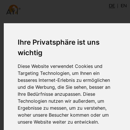
DE
EN
Ihre Privatsphäre ist uns
Autor
wichtig
Diese Website verwendet Cookies und
Targeting Technologien, um Ihnen ein
besseres Internet-Erlebnis zu ermöglichen
und die Werbung, die Sie sehen, besser an
Ihre Bedürfnisse anzupassen. Diese
Technologien nutzen wir außerdem, um
Ergebnisse zu messen, um zu verstehen,
Dr. Ronald Steiner
woher unsere Besucher kommen oder um
unsere Website weiter zu entwickeln.
®
AYI
Expert
Ulm
AshtangaYoga.info