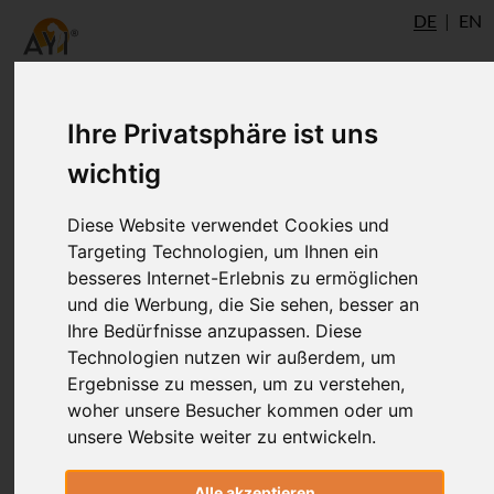
DE
EN
Ihre Privatsphäre ist uns
wichtig
Autor
Diese Website verwendet Cookies und
Targeting Technologien, um Ihnen ein
besseres Internet-Erlebnis zu ermöglichen
und die Werbung, die Sie sehen, besser an
Ihre Bedürfnisse anzupassen. Diese
Technologien nutzen wir außerdem, um
Ergebnisse zu messen, um zu verstehen,
woher unsere Besucher kommen oder um
Dr. Ronald Steiner
unsere Website weiter zu entwickeln.
®
AYI
Expert
Ulm
AshtangaYoga.info
Alle akzeptieren