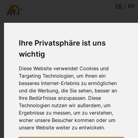
DE
EN
Ihre Privatsphäre ist uns
Autor
wichtig
Diese Website verwendet Cookies und
Targeting Technologien, um Ihnen ein
besseres Internet-Erlebnis zu ermöglichen
und die Werbung, die Sie sehen, besser an
Ihre Bedürfnisse anzupassen. Diese
Technologien nutzen wir außerdem, um
Ergebnisse zu messen, um zu verstehen,
Dr. Ronald Steiner
woher unsere Besucher kommen oder um
unsere Website weiter zu entwickeln.
®
AYI
Expert
Ulm
AshtangaYoga.info