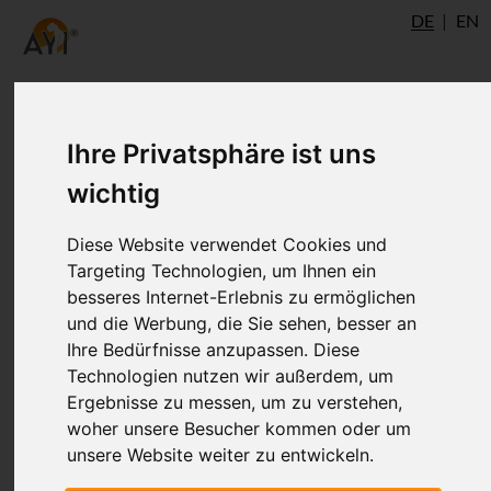
DE
EN
Ihre Privatsphäre ist uns
Autor
wichtig
Diese Website verwendet Cookies und
Targeting Technologien, um Ihnen ein
besseres Internet-Erlebnis zu ermöglichen
und die Werbung, die Sie sehen, besser an
Ihre Bedürfnisse anzupassen. Diese
Technologien nutzen wir außerdem, um
Ergebnisse zu messen, um zu verstehen,
Dr. Ronald Steiner
woher unsere Besucher kommen oder um
unsere Website weiter zu entwickeln.
®
AYI
Expert
Ulm
AshtangaYoga.info