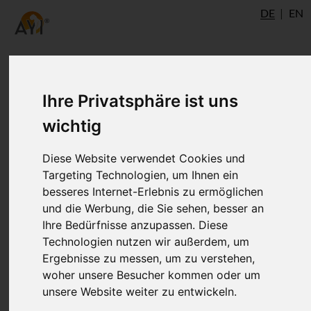
DE
EN
Ihre Privatsphäre ist uns
Autor
wichtig
Diese Website verwendet Cookies und
Targeting Technologien, um Ihnen ein
besseres Internet-Erlebnis zu ermöglichen
und die Werbung, die Sie sehen, besser an
Ihre Bedürfnisse anzupassen. Diese
Technologien nutzen wir außerdem, um
Ergebnisse zu messen, um zu verstehen,
Dr. Ronald Steiner
woher unsere Besucher kommen oder um
unsere Website weiter zu entwickeln.
®
AYI
Expert
Ulm
AshtangaYoga.info