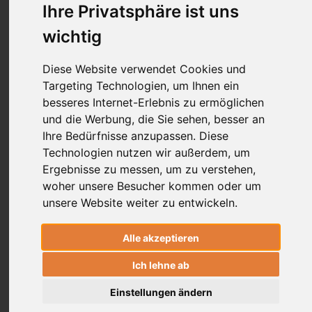
Ihre Privatsphäre ist uns
Dr. Sabine Nunius
wichtig
Diese Website verwendet Cookies und
Ein Ashtangi aus den USA setzt es sich in
Targeting Technologien, um Ihnen ein
den Kopf, Geschichte und Philosophie des
besseres Internet-Erlebnis zu ermöglichen
Yoga in Mysore zu dokumentieren. Eine
und die Werbung, die Sie sehen, besser an
verrückte Idee? Durchaus – allerdings mit
Ihre Bedürfnisse anzupassen. Diese
einem überwältigenden Ergebnis.
Technologien nutzen wir außerdem, um
Ergebnisse zu messen, um zu verstehen,
woher unsere Besucher kommen oder um
unsere Website weiter zu entwickeln.
Alle akzeptieren
Ich lehne ab
Einstellungen ändern