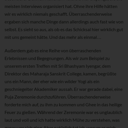
meisten Interviews organisiert hat. Ohne ihre Hilfe hätten
wir es wirklich niemals geschafft. Überraschenderweise
ergaben sich manche Dinge dann allerdings auch fast wie von
selbst. Es sieht so aus, als ob es das Schicksal hier wirklich gut
mit uns gemeint hätte. Und das mehr als einmal…
Außerdem gab es eine Reihe von überraschenden
Erlebnissen und Begegnungen. Als wir zum Beispiel zu
unserem ersten Treffen mit Sri Bhashyam Iyengar, dem
Direktor des Maharaja Sanskrit College, kamen, begrüßte
uns ein Mann, der eher wie ein wilder Yogi als ein
geschniegelter Akademiker aussah. Er war gerade dabei, eine
Puja Zeremonie durchzuführen. Überraschenderweise
forderte mich auf, zu ihm zu kommen und Ghee in das heilige
Feuer zu gießen. Während der Zeremonie war es unglaublich
laut und voll und ich hatte wirklich Mühe zu verstehen, was
genau vor sich ging. Aber natürlich tat ich, worum er mich