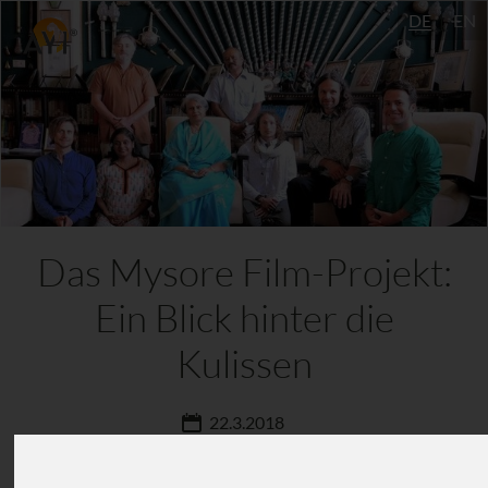
DE
EN
Das Mysore Film-Projekt:
Ein Blick hinter die
Kulissen
22.3.2018
Andrew Eppler