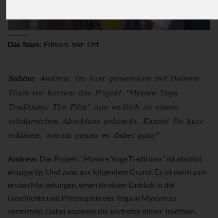
Filmen vor Ort
Das Team:
Sabine
: Andrew, Du hast gemeinsam mit Deinem
Team vor kurzem das Projekt “Mysore Yoga
Traditions: The Film” nun endlich zu einem
erfolgreichen Abschluss gebracht. Kannst Du kurz
erklären, worum genau es dabei ging?
Andrew
: Das Projekt “Mysore Yoga Traditions” ist absolut
einzigartig. Und zwar aus folgendem Grund: Es ist darin zum
ersten Mal gelungen, einen direkten Einblick in die
Geschichte und Philosophie des Yoga in Mysore zu
vermitteln. Dabei kommen die Vertreter dieser Tradition,