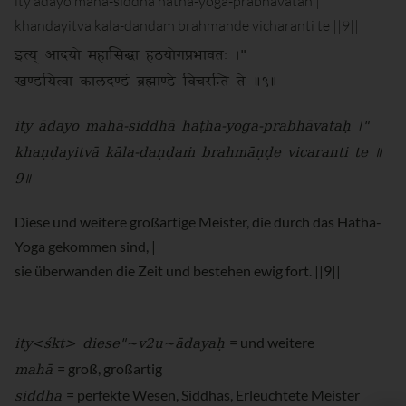
ity adayo maha-siddha hatha-yoga-prabhavatah |"
khandayitva kala-dandam brahmande vicharanti te ||9||
इत्य् आदयो महासिद्धा हठयोगप्रभावतः ।"
खण्डयित्वा कालदण्डं ब्रह्माण्डे विचरन्ति ते ॥९॥
ity ādayo mahā-siddhā haṭha-yoga-prabhāvataḥ ।"
khaṇḍayitvā kāla-daṇḍaṁ brahmāṇḍe vicaranti te ॥
9॥
Diese und weitere großartige Meister, die durch das Hatha-
Yoga gekommen sind, |
sie überwanden die Zeit und bestehen ewig fort. ||9||
ity<śkt> diese"~v2u~ādayaḥ
= und weitere
mahā
= groß, großartig
siddha
= perfekte Wesen, Siddhas, Erleuchtete Meister