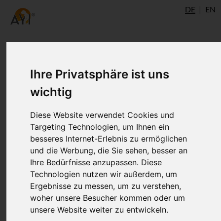
DE
EN
Hatha-Yoga Pradipika -
Ihre Privatsphäre ist uns
Kapitel 1: Ernährung und
wichtig
Asana
Diese Website verwendet Cookies und
Targeting Technologien, um Ihnen ein
besseres Internet-Erlebnis zu ermöglichen
Rund um Ernährung und Körperübungen -
und die Werbung, die Sie sehen, besser an
also Asanas - dreht sich das erste Kapitel
Ihre Bedürfnisse anzupassen. Diese
der Hatha-Yoga Pradipika von Svatmarama
Technologien nutzen wir außerdem, um
„Prathamo Padeshah“.
Ergebnisse zu messen, um zu verstehen,
woher unsere Besucher kommen oder um
unsere Website weiter zu entwickeln.
hatha
= Name des beschriebenen Yoga-Weges,