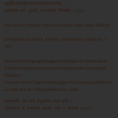
षट्कर्मनिर्गतस्थौल्यकफदोषमलाअदिकः ।"
प्राणायामं ततः कुर्याद् अनायासेन सिद्ध्यति ॥३६॥
ṣaṭ-karma-nirgata-sthaulya-kapha-doṣa-mala-ādikaḥ
।"
prāṇāyāmaṁ tataḥ kuryād anāyāsena siddhyati ॥
36॥
Die sechs Reinigungsübungen beseitigen ein Übermaß an
Schleim (Kapha) und weitere Imbalancen der Gesundheit
(Dosha). |
Danach soll der Yogi Atemübungen (Pranayama) ausführen,
so stellt sich der Erfolg mühelos ein. ||36||
प्राणायामैर् एव सर्वे प्रशुष्यन्ति मला इति ।"
आचार्याणां तु केषांचिद् अन्यत् कर्म न संमतम् ॥३७॥