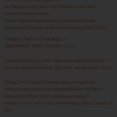
Im Wasser bis zum Nabel, ein Röhrchen in den After
eingeführt, in der Hocke, |
soll der Yogi den Beckenboden kontrahieren. Diese
Reinigung mit Wasser ist die Darmreinigung (Basti) || 26||
गुल्मप्लीहोदरं चापि वातपित्तकफोद्भवाः ।"
बस्तिकर्मप्रभावेण क्षीयन्ते सकलामयाः ॥२७॥
gulma-plīhodaraṁ cāpi vāta-pitta-kaph-odbhavāḥ ।"
basti-karma-prabhāveṇa kṣīyante sakalāmayāḥ ॥27॥
Drüsen-, Milz-, Bauch-Erkrankungen und sogar alle
Erkrankungen die durch ein Ungleichgewicht von Wind
(Vata),Galle (Pitta), Schleim (Kapha) entstehen |
werden sicherlich durch die Darmreinigung (Basti) zerstört. ||
27||