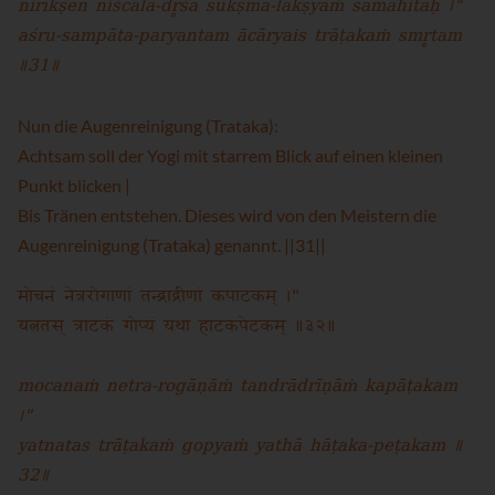
nirīkṣen niścala-dr̥śā sūkṣma-lakṣyaṁ samāhitaḥ ।"
aśru-sampāta-paryantam ācāryais trāṭakaṁ smr̥tam
॥31॥
Nun die Augenreinigung (Trataka):
Achtsam soll der Yogi mit starrem Blick auf einen kleinen
Punkt blicken |
Bis Tränen entstehen. Dieses wird von den Meistern die
Augenreinigung (Trataka) genannt. ||31||
मोचनं नेत्ररोगाणां तन्द्राद्रीणां कपाटकम् ।"
यत्नतस् त्राटकं गोप्यं यथा हाटकपेटकम् ॥३२॥
mocanaṁ netra-rogāṇāṁ tandrādrīṇāṁ kapāṭakam
।"
yatnatas trāṭakaṁ gopyaṁ yathā hāṭaka-peṭakam ॥
32॥