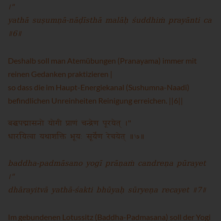
।"
yathā suṣumṇā-nāḍīsthā malāḥ śuddhiṁ prayānti ca
॥6॥
Deshalb soll man Atemübungen (Pranayama) immer mit
reinen Gedanken praktizieren |
so dass die im Haupt-Energiekanal (Sushumna-Naadi)
befindlichen Unreinheiten Reinigung erreichen. ||6||
बद्धपद्मासनो योगी प्राणं चन्द्रेण पूरयेत् ।"
धारयित्वा यथाशक्ति भूयः सूर्येण रेचयेत् ॥७॥
baddha-padmāsano yogī prāṇaṁ candreṇa pūrayet
।"
dhārayitvā yathā-śakti bhūyaḥ sūryeṇa recayet ॥7॥
Im gebundenen Lotussitz (Baddha-Padmasana) soll der Yogi