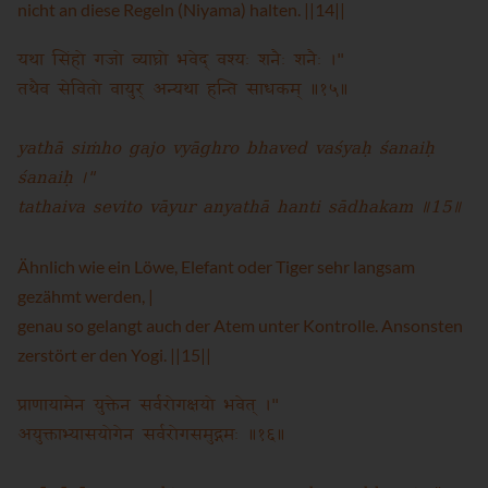
nicht an diese Regeln (Niyama) halten. ||14||
यथा सिंहो गजो व्याघ्रो भवेद् वश्यः शनैः शनैः ।"
तथैव सेवितो वायुर् अन्यथा हन्ति साधकम् ॥१५॥
yathā siṁho gajo vyāghro bhaved vaśyaḥ śanaiḥ
śanaiḥ ।"
tathaiva sevito vāyur anyathā hanti sādhakam ॥15॥
Ähnlich wie ein Löwe, Elefant oder Tiger sehr langsam
gezähmt werden, |
genau so gelangt auch der Atem unter Kontrolle. Ansonsten
zerstört er den Yogi. ||15||
प्राणायामेन युक्तेन सर्वरोगक्षयो भवेत् ।"
अयुक्ताभ्यासयोगेन सर्वरोगसमुद्गमः ॥१६॥