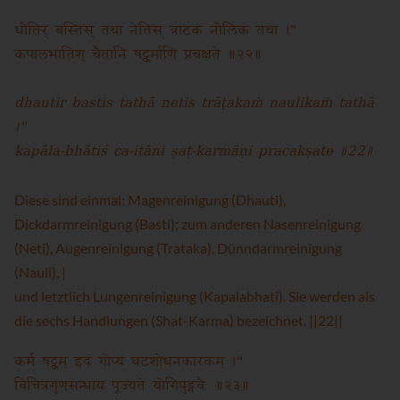
धौतिर् बस्तिस् तथा नेतिस् त्राटकं नौलिकं तथा ।"
कपालभातिश् चैतानि षट्कर्माणि प्रचक्षते ॥२२॥
dhautir bastis tathā netis trāṭakaṁ naulikaṁ tathā
।"
kapāla-bhātiś ca-itāni ṣaṭ-karmāṇi pracakṣate ॥22॥
Diese sind einmal: Magenreinigung (Dhauti),
Dickdarmreinigung (Basti); zum anderen Nasenreinigung
(Neti), Augenreinigung (Trataka), Dünndarmreinigung
(Nauli), |
und letztlich Lungenreinigung (Kapalabhati). Sie werden als
die sechs Handlungen (Shat-Karma) bezeichnet. ||22||
कर्म षट्कम् इदं गोप्यं घटशोधनकारकम् ।"
विचित्रगुणसन्धाय पूज्यते योगिपुङ्गवैः ॥२३॥