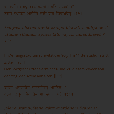
कनीयसि भवेद् स्वेद कम्पो भवति मध्यमे ।"
उत्तमे स्थानम् आप्नोति ततो वायुं निबन्धयेत् ॥१२॥
kanīyasi bhaved sveda kampo bhavati madhyame ।"
uttame sthānam āpnoti tato vāyuṁ nibandhayet ॥
12॥
Im Anfangsstadium schwitzt der Yogi. Im Mittelstadium tritt
Zittern auf. |
Der Fortgeschrittene erreicht Ruhe. Zu diesem Zweck soll
der Yogi den Atem anhalten. ||12||
जलेन श्रमजातेन गात्रमर्दनम् आचरेत् ।"
दृढता लघुता चैव तेन गात्रस्य जायते ॥१३॥
jalena śrama-jātena gātra-mardanam ācaret ।"