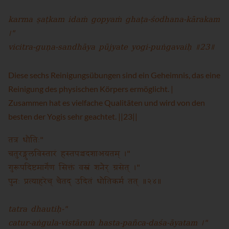
karma ṣaṭkam idaṁ gopyaṁ ghaṭa-śodhana-kārakam
।"
vicitra-guṇa-sandhāya pūjyate yogi-puṅgavaiḥ ॥23॥
Diese sechs Reinigungsübungen sind ein Geheimnis, das eine
Reinigung des physischen Körpers ermöglicht. |
Zusammen hat es vielfache Qualitäten und wird von den
besten der Yogis sehr geachtet. ||23||
तत्र धौतिः"
चतुरङ्गुलविस्तारं हस्तपञ्चदशाअयतम् ।"
गुरूपदिष्टमार्गेण सिक्तं वस्त्रं शनैर् ग्रसेत् ।"
पुनः प्रत्याहरेच् चैतद् उदितं धौतिकर्म तत् ॥२४॥
tatra dhautiḥ-"
catur-aṅgula-vistāraṁ hasta-pañca-daśa-āyatam ।"