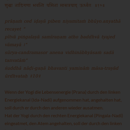
शुद्धा नाडिगणा भवन्ति यमिनां मासत्रयाद् ऊर्ध्वतः ॥१०॥
prāṇaṁ ced iḍayā piben niyamitaṁ bhūyo.anyathā
recayet "
pītvā piṅgalayā samīraṇam atho baddhvā tyajed
vāmayā ।"
sūrya-candramasor anena vidhinābhyāsaṁ sadā
tanvatāṁ"
śuddhā nāḍi-gaṇā bhavanti yamināṁ māsa-trayād
ūrdhvataḥ ॥10॥
Wenn der Yogi die Lebensenergie (Prana) durch den linken
Energiekanal (Ida-Nadi) aufgenommen hat, angehalten hat,
soll durch er durch den anderen wieder ausatmen.
Hat der Yogi durch den rechten Energiekanal (Pingala-Nadi)
eingeatmet, den Atem angehalten, soll der durch den linken