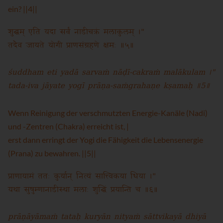
ein? ||4||
शुद्धम् एति यदा सर्वं नाडीचक्रं मलाकुलम् ।"
तदैव जायते योगी प्राणसंग्रहणे क्षमः ॥५॥
śuddham eti yadā sarvaṁ nāḍī-cakraṁ malākulam ।"
tada-iva jāyate yogī prāṇa-saṁgrahaṇe kṣamaḥ ॥5॥
Wenn Reinigung der verschmutzten Energie-Kanäle (Nadi)
und -Zentren (Chakra) erreicht ist, |
erst dann erringt der Yogi die Fähigkeit die Lebensenergie
(Prana) zu bewahren. ||5||
प्राणायामं ततः कुर्यान् नित्यं सात्त्विकया धिया ।"
यथा सुषुम्णानाडीस्था मलाः शुद्धिं प्रयान्ति च ॥६॥
prāṇāyāmaṁ tataḥ kuryān nityaṁ sāttvikayā dhiyā