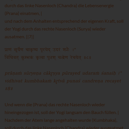
durch das linke Nasenloch (Chandra) die Lebensenergie
(Prana) einatmen, |
und nach dem Anhalten entsprechend der eigenen Kraft, soll
der Yogi durch das rechte Nasenloch (Surya) wieder
ausatmen. ||7||
प्राणं सूर्येण चाकृष्य पूरयेद् उदरं शनैः ।"
विधिवत् कुम्भकं कृत्वा पुनश् चन्द्रेण रेचयेत् ॥८॥
prāṇaṁ sūryeṇa cākr̥ṣya pūrayed udaraṁ śanaiḥ ।"
vidhivat kumbhakaṁ kr̥tvā punaś candreṇa recayet
॥8॥
Und wenn die (Prana) das rechte Nasenloch wieder
hineingezogen ist, soll der Yogi langsam den Bauch füllen. |
Nachdem der Atem lange angehalten wurde (Kumbhaka),
soll durch das linke Nasenloch (Chandra) wieder ausgeatmet