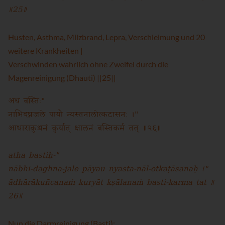
॥25॥
Husten, Asthma, Milzbrand, Lepra, Verschleimung und 20
weitere Krankheiten |
Verschwinden wahrlich ohne Zweifel durch die
Magenreinigung (Dhauti) ||25||
अथ बस्तिः"
नाभिदघ्नजले पायौ न्यस्तनालोत्कटासनः ।"
आधाराकुञ्चनं कुर्यात् क्षालनं बस्तिकर्म तत् ॥२६॥
atha bastiḥ-"
nābhi-daghna-jale pāyau nyasta-nāl-otkaṭāsanaḥ ।"
ādhārākuñcanaṁ kuryāt kṣālanaṁ basti-karma tat ॥
26॥
Nun die Darmreinigung (Basti):