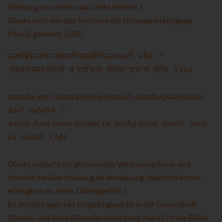
Schwung von rechts nach links kreisen. |
Dieses wird von den Meistern die Dünndarmreinigung
(Nauli) genannt. ||33||
मन्दाग्निसन्दीपनपाचनादिसन्धापिकानन्दकरी सदैव ।"
अशेषदोषमयशोषणी च हठक्रिया मौलिर् इयं च नौलिः ॥३४॥
manda-agni-sandīpana-pācanādi-sandhāpikānanda-
karī sadaiva ।"
aśeṣa-doṣa-maya-śoṣaṇī ca haṭha-kriyā maulir iyaṁ
ca nauliḥ ॥34॥
Dieses entfacht ein glimmendes Verdauungsfeuer und
schenkt darüber hinaus gute Verdauung. Wahrlich immer
erzeugt es ein tiefes Glücksgefühl. |
Es zerstört jegliches Ungleichgewicht in der Gesundheit
(Dosha) und diese Dünndarmreinigung (Nauli) ist die ERste