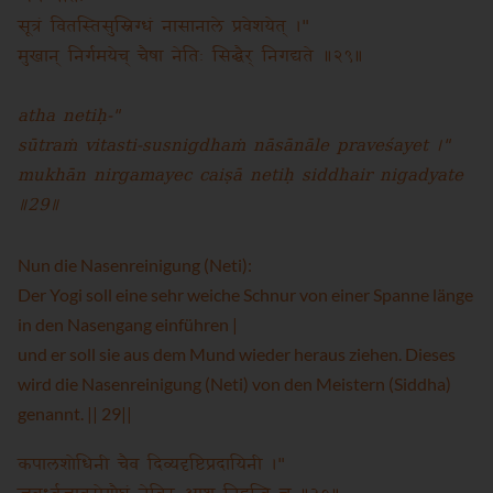
सूत्रं वितस्तिसुस्निग्धं नासानाले प्रवेशयेत् ।"
मुखान् निर्गमयेच् चैषा नेतिः सिद्धैर् निगद्यते ॥२९॥
atha netiḥ-"
sūtraṁ vitasti-susnigdhaṁ nāsānāle praveśayet ।"
mukhān nirgamayec caiṣā netiḥ siddhair nigadyate
॥29॥
Nun die Nasenreinigung (Neti):
Der Yogi soll eine sehr weiche Schnur von einer Spanne länge
in den Nasengang einführen |
und er soll sie aus dem Mund wieder heraus ziehen. Dieses
wird die Nasenreinigung (Neti) von den Meistern (Siddha)
genannt. || 29||
कपालशोधिनी चैव दिव्यदृष्टिप्रदायिनी ।"