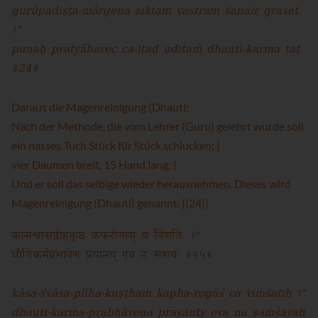
gurūpadiṣṭa-mārgeṇa siktaṁ vastraṁ śanair graset
।"
punaḥ pratyāharec ca-itad uditaṁ dhauti-karma tat
॥24॥
Daraus die Magenreinigung (Dhaut):
Nach der Methode, die vom Lehrer (Guru) gelehrt wurde soll
ein nasses Tuch Stück für Stück schlucken; |
vier Daumen breit, 15 Hand lang; |
Und er soll das selbige wieder herausnehmen. Dieses wird
Magenreinigung (Dhauti) genannt. ||24||
कासश्वासप्लीहकुष्ठं कफरोगाश् च विंशतिः ।"
धौतिकर्मप्रभावेण प्रयान्त्य् एव न संशयः ॥२५॥
kāsa-śvāsa-plīha-kuṣṭhaṁ kapha-rogāś ca viṁśatiḥ ।"
dhauti-karma-prabhāveṇa prayānty eva na saṁśayaḥ