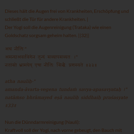
Dieses hält die Augen frei von Krankheiten, Erschöpfung und
schließt die Tür für andere Krankheiten. |
Der Yogi soll die Augenreinigung (Trataka) wie einen
Goldschatz sorgsam geheim halten. ||32||
अथ नौलिः"
अमन्दाअवर्तवेगेन तुन्दं सव्यापसव्यतः ।"
नतांसो भ्रामयेद् एषा नौलिः सिद्धैः प्रशस्यते ॥३३॥
atha nauliḥ-"
amanda-āvarta-vegena tundaṁ savya-apasavyataḥ ।"
natāṁso bhrāmayed eṣā nauliḥ siddhaiḥ praśasyate
॥33॥
Nun die Dünndarmreinigung (Nauli):
Kraftvoll soll der Yogi, nach vorne gebeugt, den Bauch mit