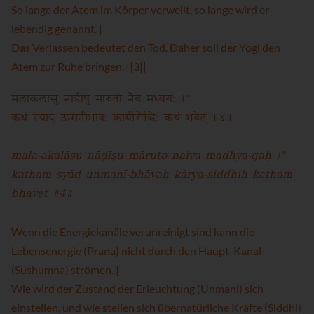
So lange der Atem im Körper verweilt, so lange wird er
lebendig genannt. |
Das Verlassen bedeutet den Tod. Daher soll der Yogi den
Atem zur Ruhe bringen. ||3||
मलाकलासु नाडीषु मारुतो नैव मध्यगः ।"
कथं स्याद् उन्मनीभावः कार्यसिद्धिः कथं भवेत् ॥४॥
mala-akalāsu nāḍīṣu māruto naiva madhya-gaḥ ।"
kathaṁ syād unmanī-bhāvaḥ kārya-siddhiḥ kathaṁ
bhavet ॥4॥
Wenn die Energiekanäle verunreinigt sind kann die
Lebensenergie (Prana) nicht durch den Haupt-Kanal
(Sushumna) strömen. |
Wie wird der Zustand der Erleuchtung (Unmani) sich
einstellen, und wie stellen sich übernatürliche Kräfte (Siddhi)