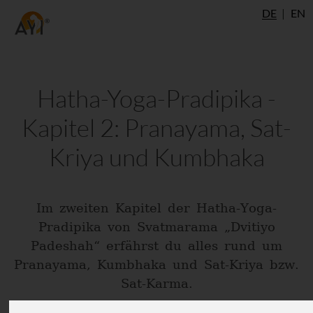
DE
EN
Hatha-Yoga-Pradipika -
Kapitel 2: Pranayama, Sat-
Kriya und Kumbhaka
Im zweiten Kapitel der Hatha-Yoga-
Pradipika von Svatmarama „Dvitiyo
Padeshah“ erfährst du alles rund um
Pranayama, Kumbhaka und Sat-Kriya bzw.
Sat-Karma.