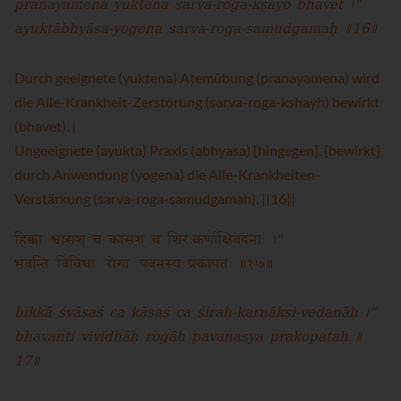
prāṇāyāmena yuktena sarva-roga-kṣayo bhavet ।"
ayuktābhyāsa-yogena sarva-roga-samudgamaḥ ॥16॥
Durch geeignete (yuktena) Atemübung (pranayamena) wird
die Alle-Krankheit-Zerstörung (sarva-roga-kshayh) bewirkt
(bhavet). |
Ungeeignete (ayukta) Praxis (abhyasa) [hingegen], [bewirkt]
durch Anwendung (yogena) die Alle-Krankheiten-
Verstärkung (sarva-roga-samudgamah). ||16||
हिक्का श्वासश् च कासश् च शिरःकर्णाक्षिवेदनाः ।"
भवन्ति विविधाः रोगाः पवनस्य प्रकोपतः ॥१७॥
hikkā śvāsaś ca kāsaś ca śiraḥ-karṇākṣi-vedanāḥ ।"
bhavanti vividhāḥ rogāḥ pavanasya prakopataḥ ॥
17॥