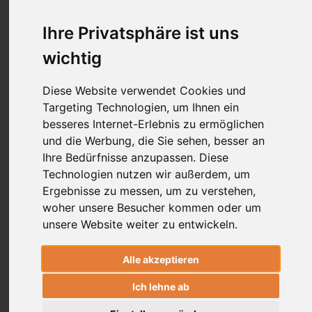
dvitiyo-padeshah
Ihre Privatsphäre ist uns
wichtig
द्वितीयोपदेशः
dvitīyo-padeśaḥ
Diese Website verwendet Cookies und
Targeting Technologien, um Ihnen ein
zweites Kapitel
besseres Internet-Erlebnis zu ermöglichen
und die Werbung, die Sie sehen, besser an
Ihre Bedürfnisse anzupassen. Diese
Kombiniert
|
Devanagari
|
Lautschrift
|
Vereinfacht
|
Technologien nutzen wir außerdem, um
Übersetzung
|
Erläuterung
Ergebnisse zu messen, um zu verstehen,
woher unsere Besucher kommen oder um
अथासने दृधे योगी वशी हितमिताअशनः ।"
unsere Website weiter zu entwickeln.
गुरूपदिष्टमार्गेण प्राणायामान् समभ्यसेत् ॥१॥
Alle akzeptieren
athāsane dr̥dhe yogī vaśī hita-mitā-aśanaḥ ।"
Ich lehne ab
guru-upadiṣṭa-mārgeṇa prāṇāyāmān samabhyaset ॥