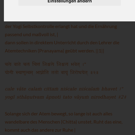
1॥
Einstellungen ändern
Wenn Stabilität in der physischen Praxis (Asana) erreicht ist,
der Yogi Selbstkontrolle erlangt hat und die Ernährung
passend und maßvoll ist, |
dann sollen in direktem Unterricht durch den Lehrer die
Atemtechniken (Pranayama) geübt werden. ||1||
चले वाते चलं चित्तं निश्चले निश्चलं भवेत् ।"
योगी स्थाणुत्वम् आप्नोति ततो वायुं निरोधयेत् ॥२॥
cale vāte calaṁ cittaṁ niścale niścalaṁ bhavet ।"
yogī sthāṇutvam āpnoti tato vāyuṁ nirodhayet ॥2॥
Solange sich der Atem bewegt, so lange ist auch alles
wandelbare des Menschen (Chitta) unstet. Ruht das eine,
kommt auch das andere zur Ruhe |