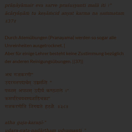
prāṇāyāmair eva sarve praśuṣyanti malā iti ।"
ācāryāṇāṁ tu keṣāṁcid anyat karma na saṁmatam
॥37॥
Durch Atemübungen (Pranayama) werden so sogar alle
Unreinheiten ausgetrocknet. |
Aber für einige Lehrer besteht keine Zustimmung bezüglich
der anderen Reinigungsübungen. ||37||
अथ गजकरणी"
उदरगतपदार्थम् उद्वमन्ति "
पवनम् अपानम् उदीर्य कण्ठनाले ।"
क्रमपरिचयवश्यनाडिचक्रा"
गजकरणीति निगद्यते हठज्ञैः ॥३८॥
atha gaja-karaṇī-"
udara-gata-padārtham udvamanti "