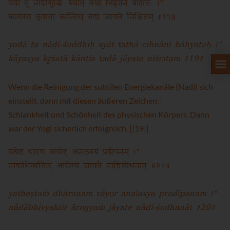
यदा तु नाडीशुद्धिः स्यात् तथा चिह्नानि बाह्यतः ।"
कायस्य कृशता कान्तिस् तदा जायते निश्चितम् ॥१९॥
yadā tu nāḍī-śuddhiḥ syāt tathā cihnāni bāhyataḥ ।"
kāyasya kr̥śatā kāntis tadā jāyate niścitam ॥19॥
Wenn die Reinigung der subtilen Energiekanäle (Nadi) sich
einstellt, dann mit diesen äußeren Zeichen: |
Schlankheit und Schönheit des physischen Körpers. Dann
war der Yogi sicherlich erfolgreich. ||19||
यथेष्टं धारणं वायोर् अनलस्य प्रदीपनम् ।"
नादाभिव्यक्तिर् आरोग्यं जायते नाडिशोधनात् ॥२०॥
yatheṣṭaṁ dhāraṇaṁ vāyor analasya pradīpanam ।"
nādābhivyaktir ārogyaṁ jāyate nāḍi-śodhanāt ॥20॥