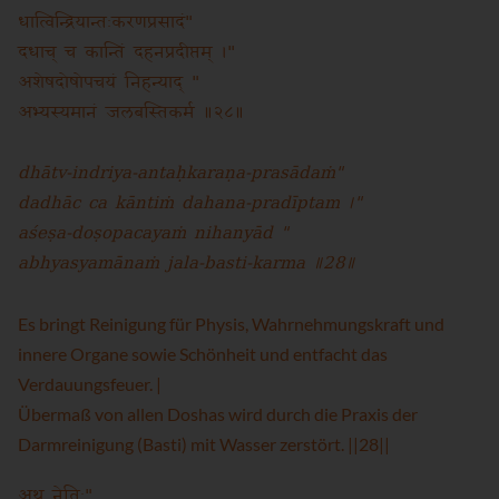
धात्विन्द्रियान्तःकरणप्रसादं"
दधाच् च कान्तिं दहनप्रदीप्तम् ।"
अशेषदोषोपचयं निहन्याद् "
अभ्यस्यमानं जलबस्तिकर्म ॥२८॥
dhātv-indriya-antaḥkaraṇa-prasādaṁ"
dadhāc ca kāntiṁ dahana-pradīptam ।"
aśeṣa-doṣopacayaṁ nihanyād "
abhyasyamānaṁ jala-basti-karma ॥28॥
Es bringt Reinigung für Physis, Wahrnehmungskraft und
innere Organe sowie Schönheit und entfacht das
Verdauungsfeuer. |
Übermaß von allen Doshas wird durch die Praxis der
Darmreinigung (Basti) mit Wasser zerstört. ||28||
अथ नेतिः"