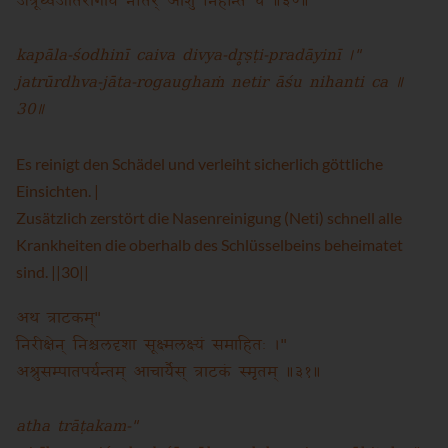
जत्रूर्ध्वजातरोगौघं नेतिर् आशु निहन्ति च ॥३०॥
kapāla-śodhinī caiva divya-dr̥ṣṭi-pradāyinī ।"
jatrūrdhva-jāta-rogaughaṁ netir āśu nihanti ca ॥
30॥
Es reinigt den Schädel und verleiht sicherlich göttliche
Einsichten. |
Zusätzlich zerstört die Nasenreinigung (Neti) schnell alle
Krankheiten die oberhalb des Schlüsselbeins beheimatet
sind. ||30||
अथ त्राटकम्"
निरीक्षेन् निश्चलदृशा सूक्ष्मलक्ष्यं समाहितः ।"
अश्रुसम्पातपर्यन्तम् आचार्यैस् त्राटकं स्मृतम् ॥३१॥
atha trāṭakam-"