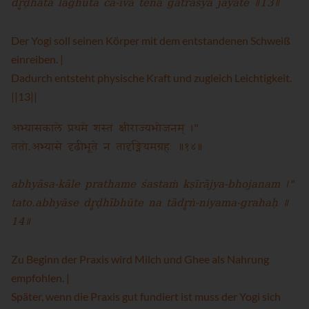
dr̥ḍhatā laghutā ca-iva tena gātrasya jāyate ॥13॥
Der Yogi soll seinen Körper mit dem entstandenen Schweiß
einreiben. |
Dadurch entsteht physische Kraft und zugleich Leichtigkeit.
||13||
अभ्यासकाले प्रथमे शस्तं क्षीराज्यभोजनम् ।"
ततो.अभ्यासे दृढीभूते न तादृङ्नियमग्रहः ॥१४॥
abhyāsa-kāle prathame śastaṁ kṣīrājya-bhojanam ।"
tato.abhyāse dr̥ḍhībhūte na tādr̥ṅ-niyama-grahaḥ ॥
14॥
Zu Beginn der Praxis wird Milch und Ghee als Nahrung
empfohlen. |
Später, wenn die Praxis gut fundiert ist muss der Yogi sich