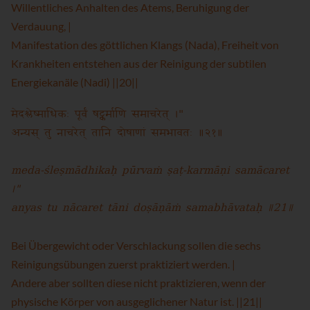
Willentliches Anhalten des Atems, Beruhigung der
Verdauung, |
Manifestation des göttlichen Klangs (Nada), Freiheit von
Krankheiten entstehen aus der Reinigung der subtilen
Energiekanäle (Nadi) ||20||
मेदश्लेष्माधिकः पूर्वं षट्कर्माणि समाचरेत् ।"
अन्यस् तु नाचरेत् तानि दोषाणां समभावतः ॥२१॥
meda-śleṣmādhikaḥ pūrvaṁ ṣaṭ-karmāṇi samācaret
।"
anyas tu nācaret tāni doṣāṇāṁ samabhāvataḥ ॥21॥
Bei Übergewicht oder Verschlackung sollen die sechs
Reinigungsübungen zuerst praktiziert werden. |
Andere aber sollten diese nicht praktizieren, wenn der
physische Körper von ausgeglichener Natur ist. ||21||