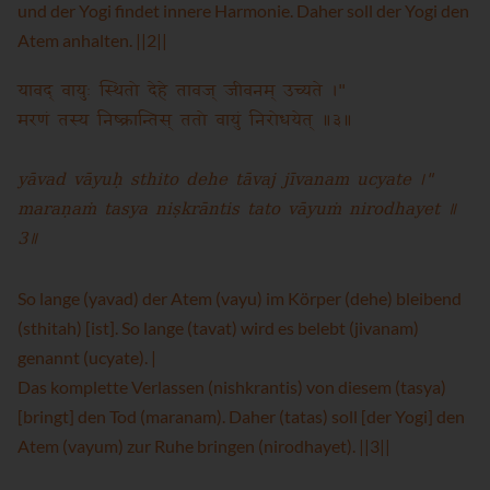
und der Yogi findet innere Harmonie. Daher soll der Yogi den
Atem anhalten. ||2||
यावद् वायुः स्थितो देहे तावज् जीवनम् उच्यते ।"
मरणं तस्य निष्क्रान्तिस् ततो वायुं निरोधयेत् ॥३॥
yāvad vāyuḥ sthito dehe tāvaj jīvanam ucyate ।"
maraṇaṁ tasya niṣkrāntis tato vāyuṁ nirodhayet ॥
3॥
So lange (yavad) der Atem (vayu) im Körper (dehe) bleibend
(sthitah) [ist]. So lange (tavat) wird es belebt (jivanam)
genannt (ucyate). |
Das komplette Verlassen (nishkrantis) von diesem (tasya)
[bringt] den Tod (maranam). Daher (tatas) soll [der Yogi] den
Atem (vayum) zur Ruhe bringen (nirodhayet). ||3||