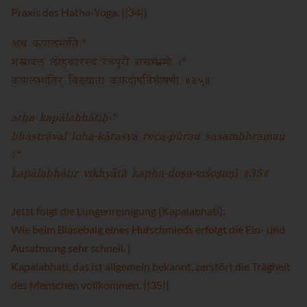
Praxis des Hatha-Yoga. ||34||
अथ कपालभातिः"
भस्त्रावल् लोहकारस्य रेचपूरौ ससम्भ्रमौ ।"
कपालभातिर् विख्याता कफदोषविशोषणी ॥३५॥
atha kapālabhātiḥ-"
bhastrāval loha-kārasya reca-pūrau sasambhramau
।"
kapālabhātir vikhyātā kapha-doṣa-viśoṣaṇī ॥35॥
Jetzt folgt die Lungenreinigung (Kapalabhati):
Wie beim Blasebalg eines Hufschmieds erfolgt die Ein- und
Ausatmung sehr schnell. |
Kapalabhati, das ist allgemein bekannt, zerstört die Trägheit
des Menschen vollkommen. ||35||