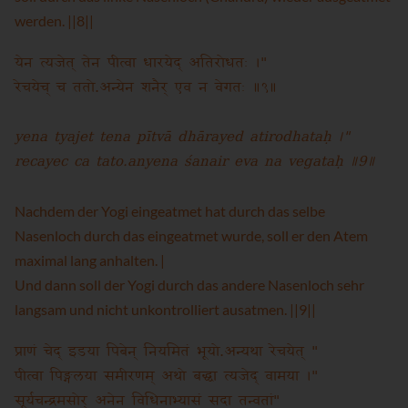
werden. ||8||
येन त्यजेत् तेन पीत्वा धारयेद् अतिरोधतः ।"
रेचयेच् च ततो.अन्येन शनैर् एव न वेगतः ॥९॥
yena tyajet tena pītvā dhārayed atirodhataḥ ।"
recayec ca tato.anyena śanair eva na vegataḥ ॥9॥
Nachdem der Yogi eingeatmet hat durch das selbe
Nasenloch durch das eingeatmet wurde, soll er den Atem
maximal lang anhalten. |
Und dann soll der Yogi durch das andere Nasenloch sehr
langsam und nicht unkontrolliert ausatmen. ||9||
प्राणं चेद् इडया पिबेन् नियमितं भूयो.अन्यथा रेचयेत् "
पीत्वा पिङ्गलया समीरणम् अथो बद्ध्वा त्यजेद् वामया ।"
सूर्यचन्द्रमसोर् अनेन विधिनाभ्यासं सदा तन्वतां"