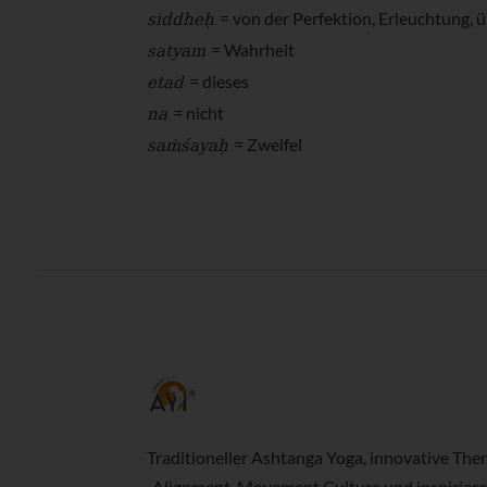
siddheḥ
= von der Perfektion, Erleuchtung, 
satyam
= Wahrheit
etad
= dieses
na
= nicht
saṁśayaḥ
= Zweifel
Traditioneller Ashtanga Yoga, innovative Ther
Alignment, Movement Culture und inspirier