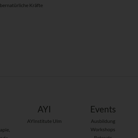
übernatürliche Kräfte
AYI
Events
AYInstitute Ulm
Ausbildung
Workshops
apie,
Retreats
ende