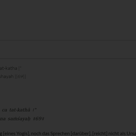
t-katha |"
shayah ||69||
ca tat-kathā ।"
 na saṁśayaḥ ॥69॥
eines Yogis], noch das Sprechen [darüber], [reicht] nicht als Ursac