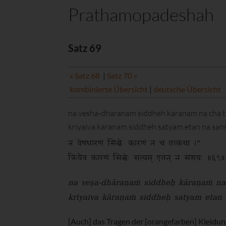
Prathamopadeshah
Satz 69
« Satz 68
|
Satz 70 »
kombinierte Übersicht
|
deutsche Übersicht
na vesha-dharanam siddheh karanam na cha ta
kriyaiva karanam siddheh satyam etan na san
न वेषधारणं सिद्धेः कारणं न च तत्कथा ।"
क्रियैव कारणं सिद्धेः सत्यम् एतन् न संशयः ॥६९॥
na veṣa-dhāraṇaṁ siddheḥ kāraṇaṁ na 
kriyaiva kāraṇaṁ siddheḥ satyam etan
[Auch] das Tragen der [orangefarben] Kleidung [