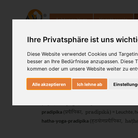
Ashtanga Yoga
Yogatherapie
Ihre Privatsphäre ist uns wicht
Hatha-Yoga 
Diese Website verwendet Cookies und Targeting
besser an Ihre Bedürfnisse anzupassen. Diese
Rund um Ernährung und Körperüb
kommen oder um unsere Website weiter zu ent
Alle akzeptieren
Ich lehne ab
Einstellun
(हठ
, haṭha)
hatha
= Name des beschrieben
(योग
, yoga)
yoga
= Yoga
(प्रदीपिका
, pradīpikā)
pradipika
= Leuchte, he
(हठयोगप्रदीपिका
, haṭh
hatha-yoga-pradipika