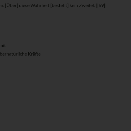
on. [Über] diese Wahrheit [besteht] kein Zweifel. ||69||
mit
übernatürliche Kräfte