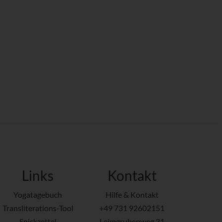
Links
Kontakt
Yogatagebuch
Hilfe & Kontakt
Transliterations-Tool
+49 731 92602151
Spickzettel
Leimgrubenweg 31