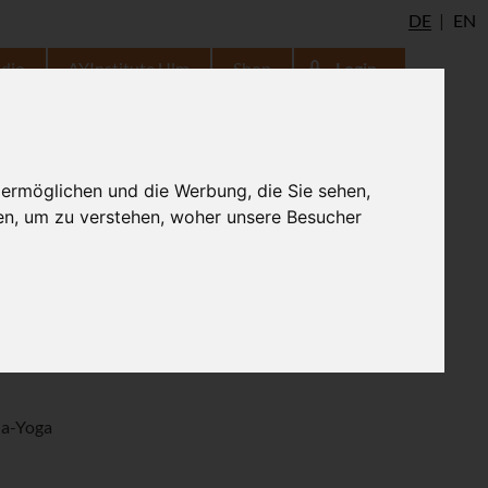
DE
EN
udio
AYInstitute Ulm
Shop
Login
ng und Asana
 ermöglichen und die Werbung, die Sie sehen,
en, um zu verstehen, woher unsere Besucher
apitel der Hatha-Yoga Pradipika
ha-Yoga