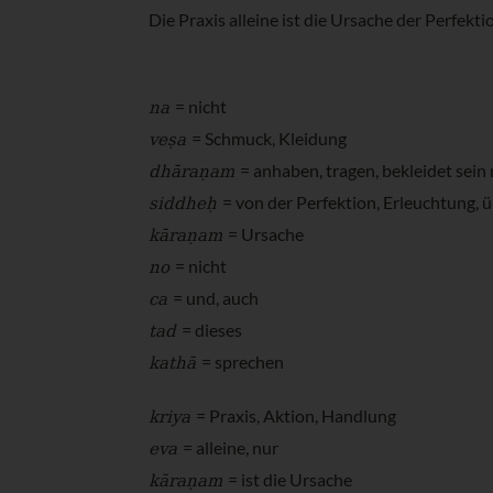
Die Praxis alleine ist die Ursache der Perfekti
na
= nicht
veṣa
= Schmuck, Kleidung
dhāraṇam
= anhaben, tragen, bekleidet sein 
siddheḥ
= von der Perfektion, Erleuchtung, 
kāraṇam
= Ursache
no
= nicht
ca
= und, auch
tad
= dieses
kathā
= sprechen
kriya
= Praxis, Aktion, Handlung
eva
= alleine, nur
kāraṇam
= ist die Ursache