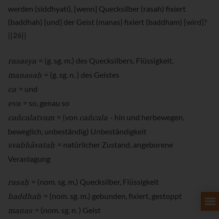
werden (siddhyati), [wenn] Quecksilber (rasah) fixiert
(baddhah) [und] der Geist (manas) fixiert (baddham) [wird]?
||26||
rasasya
= (g. sg. m.) des Quecksilbers, Flüssigkeit,
manasaḥ
= (g. sg. n. ) des Geistes
ca
= und
eva
= so, genau so
cañcalatvam
cañcala
= (von
- hin und herbewegen,
beweglich, unbeständig) Unbeständigkeit
svabhāvataḥ
= natürlicher Zustand, angeborene
Veranlagung
rasaḥ
= (nom. sg. m.) Quecksilber, Flüssigkeit
baddhaḥ
= (nom. sg. m.) gebunden, fixiert, gestoppt
manas
= (nom. sg. n. ) Geist