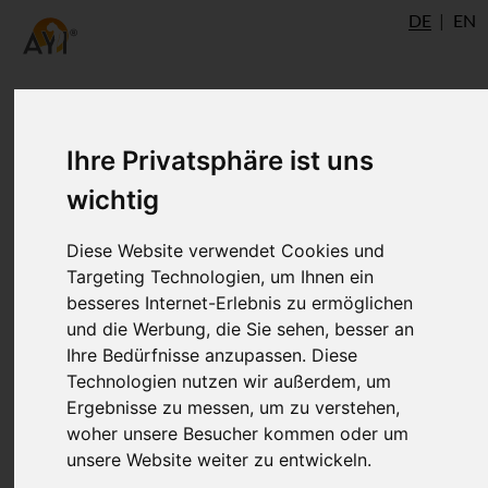
DE
EN
Hatha-Yoga-Pradipika -
Ihre Privatsphäre ist uns
Kapitel 4: Nada, Bindu, Kala
wichtig
Diese Website verwendet Cookies und
Das vierte Kapitel der Hatha-Yoga
Targeting Technologien, um Ihnen ein
Pradipika von Svatmarama
besseres Internet-Erlebnis zu ermöglichen
und die Werbung, die Sie sehen, besser an
Ihre Bedürfnisse anzupassen. Diese
Technologien nutzen wir außerdem, um
Chhaturthopadeshah
Ergebnisse zu messen, um zu verstehen,
woher unsere Besucher kommen oder um
unsere Website weiter zu entwickeln.
Satz 26