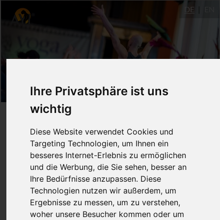
DE
EN
Ihre Privatsphäre ist uns
wichtig
Led Class 1. Serie
Diese Website verwendet Cookies und
Targeting Technologien, um Ihnen ein
September - Dezember 2020
besseres Internet-Erlebnis zu ermöglichen
und die Werbung, die Sie sehen, besser an
Kumiko Weber Sakaguchi
Ihre Bedürfnisse anzupassen. Diese
Technologien nutzen wir außerdem, um
Lass Dich vom gemeinsamen Rhythmus
Ergebnisse zu messen, um zu verstehen,
durch Deine Praxis tragen. Genieße die
woher unsere Besucher kommen oder um