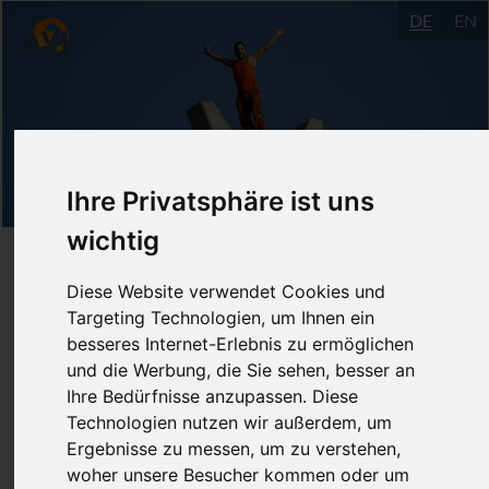
DE
EN
Ihre Privatsphäre ist uns
wichtig
Der achtgliedrige Pfad des
Diese Website verwendet Cookies und
Yoga
Targeting Technologien, um Ihnen ein
besseres Internet-Erlebnis zu ermöglichen
und die Werbung, die Sie sehen, besser an
31.7.-28.8.2018
Ihre Bedürfnisse anzupassen. Diese
Markus Olbrich
Technologien nutzen wir außerdem, um
Ergebnisse zu messen, um zu verstehen,
Alexandra Klimke
woher unsere Besucher kommen oder um