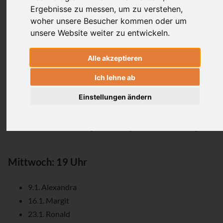
Margit Schneider
Ergebnisse zu messen, um zu verstehen,
woher unsere Besucher kommen oder um
24 UE
unsere Website weiter zu entwickeln.
Kultiviere eine neue Tiefe in Deiner Deine
Alle akzeptieren
Yogapraxis. Dr. Ronald Steiner bringt Dir
Ich lehne ab
jede Woche einen spannenden Aspekt des
körperlichen oder feinstofflichen
Einstellungen ändern
Alignments mit. Diesen Aspekt kannst Du
dann in Deine Mysore Style Praxis tragen.
Mittwoch: 19 Uhr
9.1. Alexandra
16.1. Margit
23.1. Ronald