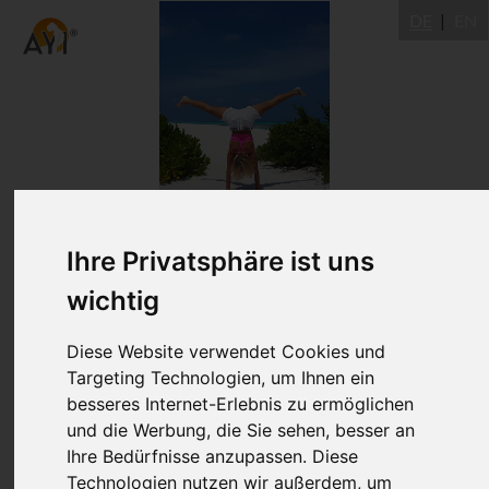
DE
EN
Ihre Privatsphäre ist uns
Led 2.Serie (Mi 19 Uhr) -
wichtig
Vorerfahrung notwendig!
Diese Website verwendet Cookies und
Januar - April 2019
Targeting Technologien, um Ihnen ein
besseres Internet-Erlebnis zu ermöglichen
Ulm
und die Werbung, die Sie sehen, besser an
Ihre Bedürfnisse anzupassen. Diese
Dr. Ronald Steiner
Technologien nutzen wir außerdem, um