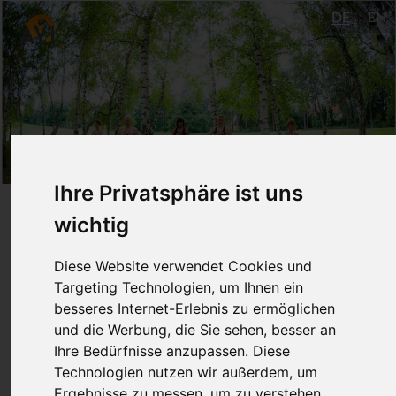
DE
EN
Ihre Privatsphäre ist uns
Open (Mi 9 Uhr) - Mit Yoga
wichtig
frisch in den Morgen
Diese Website verwendet Cookies und
Targeting Technologien, um Ihnen ein
Mai - Juli 2019
besseres Internet-Erlebnis zu ermöglichen
und die Werbung, die Sie sehen, besser an
Ulm
Ihre Bedürfnisse anzupassen. Diese
Technologien nutzen wir außerdem, um
Dr. Melanie Steiner
Ergebnisse zu messen, um zu verstehen,