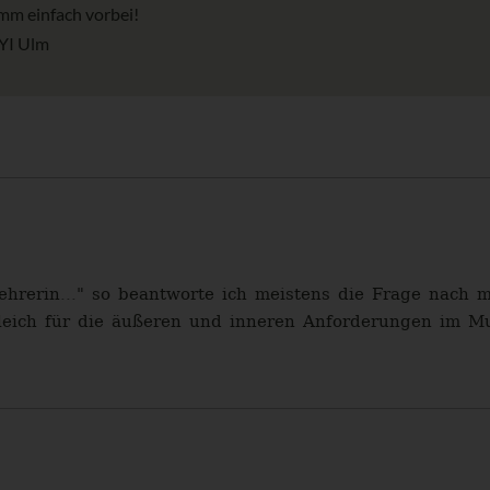
mm einfach vorbei!
AYI Ulm
nlehrerin..." so beantworte ich meistens die Frage na
ich für die äußeren und inneren Anforderungen im Musi