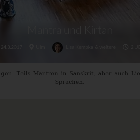
Mantra und Kirtan
24.3.2017
Ulm
Lisa Kempka
& weitere
2 U
gen. Teils Mantren in Sanskrit, aber auch Li
Sprachen.