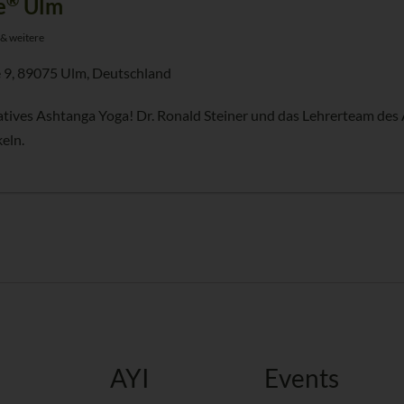
®
e
Ulm
 & weitere
 9, 89075 Ulm, Deutschland
atives Ashtanga Yoga! Dr. Ronald Steiner und das Lehrerteam des 
eln.
AYI
Events