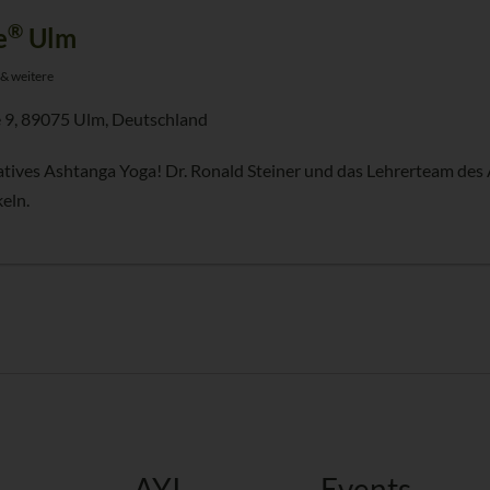
®
e
Ulm
 & weitere
 9, 89075 Ulm, Deutschland
atives Ashtanga Yoga! Dr. Ronald Steiner und das Lehrerteam des 
eln.
AYI
Events