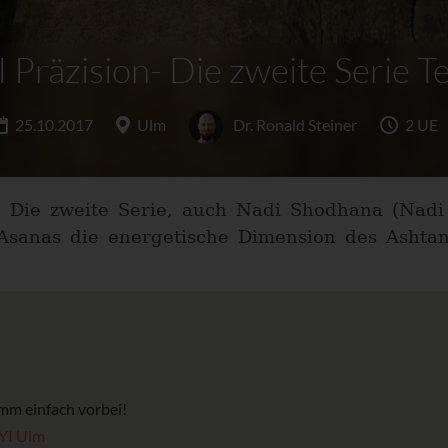
 Präzision- Die zweite Serie Te
25.10.2017
Ulm
Dr. Ronald Steiner
2 UE
ut? Die zweite Serie, auch Nadi Shodhana (Nadi
Asanas die energetische Dimension des Ashta
mm einfach vorbei!
AYI Ulm