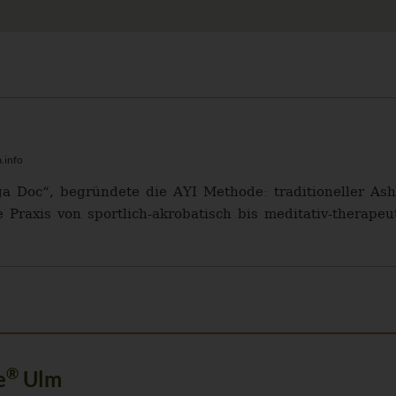
.info
ga Doc“, begründete die AYI Methode: traditioneller A
e Praxis von sportlich-akrobatisch bis meditativ-therapeut
®
e
Ulm