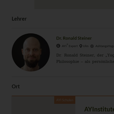
Lehrer
Dr. Ronald Steiner
®
AYI
Expert
Ulm
AshtangaYoga
Dr. Ronald Steiner, der „Yo
Philosophie – als persönlich
Ort
AYI Schulen
AYInstitut