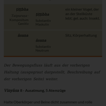
ṭiṭṭbha
ein kleiner Vogel, der
ṭiṭṭibha
an der Steilküste
Tatpuruṣa
-
lebt; gel. auch: Insekt.
Kompositum
Substantiv
Genitiv
Maskulin
āsana
Sitz, Körperhaltung
āsana
Substantiv
Neutrum
Der Bewegungsfluss läuft aus der vorherigen
Haltung (ausgegraut dargestellt, Beschreibung auf
der vorherigen Seite) weiter.
Vinyāsa
8 - Ausatmung, 5 Atemzüge
Halte Oberkörper und Beine dicht zusammen und rolle