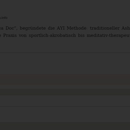
.info
ga Doc“, begründete die AYI Methode: traditioneller A
e Praxis von sportlich-akrobatisch bis meditativ-therapeut