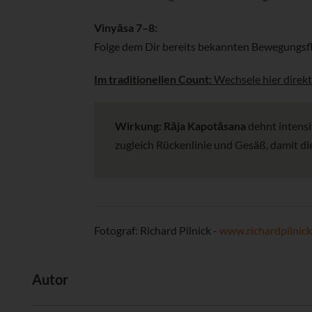
Vinyāsa 7–8:
Folge dem Dir bereits bekannten Bewegungsfl
Im traditionellen Count:
Wechsele hier direkt
Wirkung:
Rāja Kapotāsana
dehnt intensi
zugleich Rückenlinie und Gesäß, damit di
Fotograf: Richard Pilnick -
www.richardpilnic
Autor