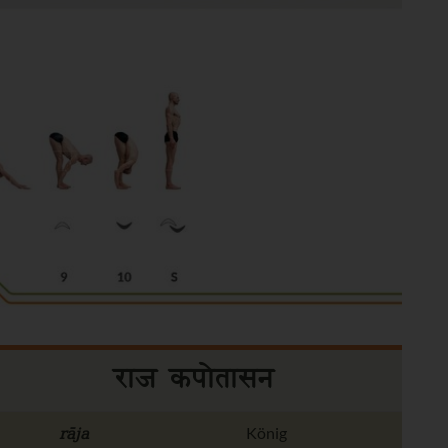
राज कपोतासन
rāja
König