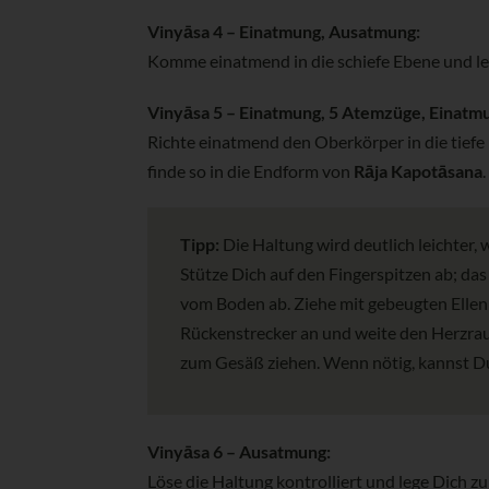
Vinyāsa 4 – Einatmung, Ausatmung:
Komme einatmend in die schiefe Ebene und leg
Vinyāsa 5 – Einatmung, 5 Atemzüge, Einatm
Richte einatmend den Oberkörper in die tiefe
finde so in die Endform von
Rāja Kapotāsana
Tipp:
Die Haltung wird deutlich leichter,
Stütze Dich auf den Fingerspitzen ab; da
vom Boden ab. Ziehe mit gebeugten Ellenbo
Rückenstrecker an und weite den Herzraum
zum Gesäß ziehen. Wenn nötig, kannst D
Vinyāsa 6 – Ausatmung:
Löse die Haltung kontrolliert und lege Dich z