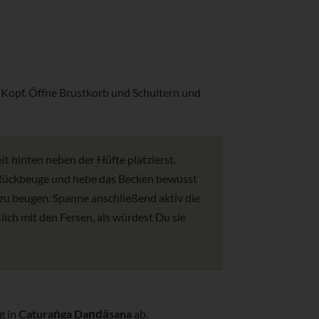
g Kopf. Öffne Brustkorb und Schultern und
t hinten neben der Hüfte platzierst.
ie Rückbeuge und hebe das Becken bewusst
 zu beugen. Spanne anschließend aktiv die
ich mit den Fersen, als würdest Du sie
g in
Caturaṅga Daṇḍāsana
ab.