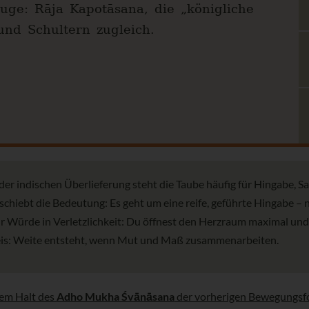
uge: Rāja Kapotāsana, die „königliche
und Schultern zugleich.
 der indischen Überlieferung steht die Taube häufig für Hingabe, S
rschiebt die Bedeutung: Es geht um eine reife, geführte Hingabe – 
für Würde in Verletzlichkeit: Du öffnest den Herzraum maximal und
weis: Weite entsteht, wenn Mut und Maß zusammenarbeiten.
dem Halt des
Adho Mukha Śvānāsana
der vorherigen Bewegungsfo