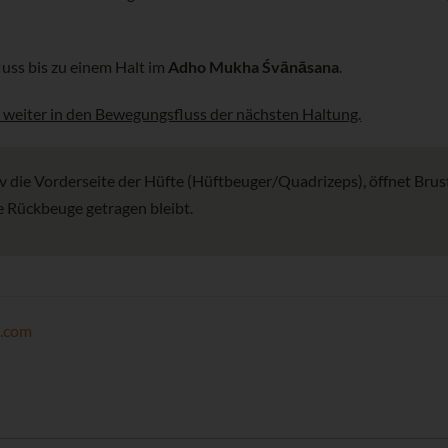
uss bis zu einem Halt im
Adho Mukha Śvānāsana
.
 weiter in den Bewegungsfluss der nächsten Haltung.
v die Vorderseite der Hüfte (Hüftbeuger/Quadrizeps), öffnet Brus
e Rückbeuge getragen bleibt.
k.com