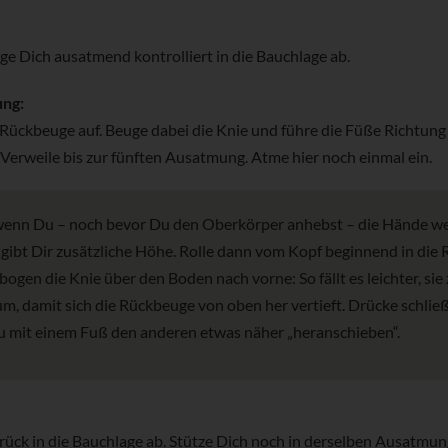
e Dich ausatmend kontrolliert in die Bauchlage ab.
ung:
 Rückbeuge auf. Beuge dabei die Knie und führe die Füße Richtun
. Verweile bis zur fünften Ausatmung. Atme hier noch einmal ein.
 wenn Du – noch bevor Du den Oberkörper anhebst – die Hände wei
s gibt Dir zusätzliche Höhe. Rolle dann vom Kopf beginnend in d
gen die Knie über den Boden nach vorne: So fällt es leichter, sie
, damit sich die Rückbeuge von oben her vertieft. Drücke schließl
u mit einem Fuß den anderen etwas näher „heranschieben“.
urück in die Bauchlage ab. Stütze Dich noch in derselben Ausatmun