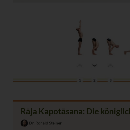
Rāja Kapotāsana: Die königli
Dr. Ronald Steiner