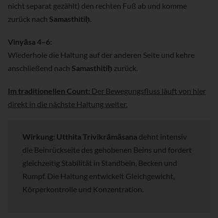
nicht separat gezählt) den rechten Fuß ab und komme
zurück nach
Samasthitiḥ
.
Vinyāsa 4–6:
Wiederhole die Haltung auf der anderen Seite und kehre
anschließend nach
Samasthitiḥ
zurück.
Im traditionellen Count:
Der Bewegungsfluss läuft von hier
direkt in die nächste Haltung weiter.
Wirkung:
Utthita Trivikrāmāsana
dehnt intensiv
die Beinrückseite des gehobenen Beins und fordert
gleichzeitig Stabilität in Standbein, Becken und
Rumpf. Die Haltung entwickelt Gleichgewicht,
Körperkontrolle und Konzentration.