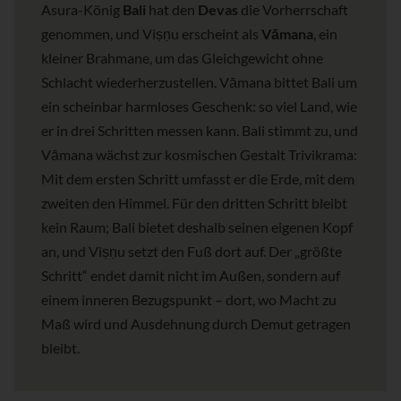
Asura-König
Bali
hat den
Devas
die Vorherrschaft
genommen, und Viṣṇu erscheint als
Vāmana
, ein
kleiner Brahmane, um das Gleichgewicht ohne
Schlacht wiederherzustellen. Vāmana bittet Bali um
ein scheinbar harmloses Geschenk: so viel Land, wie
er in drei Schritten messen kann. Bali stimmt zu, und
Vāmana wächst zur kosmischen Gestalt Trivikrama:
Mit dem ersten Schritt umfasst er die Erde, mit dem
zweiten den Himmel. Für den dritten Schritt bleibt
kein Raum; Bali bietet deshalb seinen eigenen Kopf
an, und Viṣṇu setzt den Fuß dort auf. Der „größte
Schritt“ endet damit nicht im Außen, sondern auf
einem inneren Bezugspunkt – dort, wo Macht zu
Maß wird und Ausdehnung durch Demut getragen
bleibt.