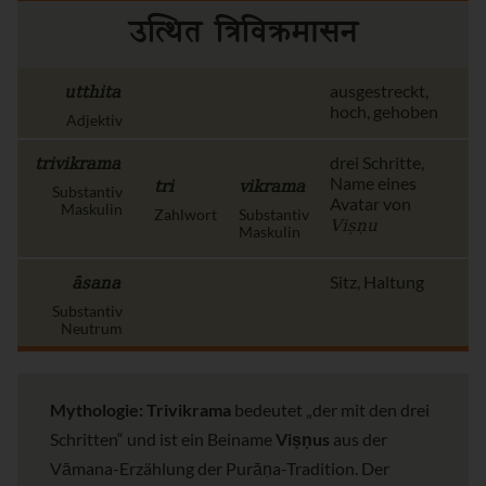
उत्थित त्रिविक्रमासन
utthita
ausgestreckt,
hoch, gehoben
Adjektiv
trivikrama
drei Schritte,
tri
vikrama
Name eines
Substantiv
Avatar von
Maskulin
Zahlwort
Substantiv
Viṣṇu
Maskulin
āsana
Sitz, Haltung
Substantiv
Neutrum
Mythologie:
Trivikrama
bedeutet „der mit den drei
Schritten“ und ist ein Beiname
Viṣṇus
aus der
Vāmana-Erzählung der Purāṇa-Tradition. Der