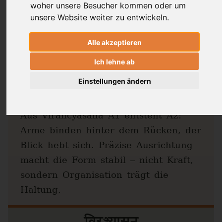
woher unsere Besucher kommen oder um
unsere Website weiter zu entwickeln.
Alle akzeptieren
Virañcyāsana A2: Haltung
Ich lehne ab
des Virañcya
Einstellungen ändern
Dr. Ronald Steiner
Aus Virañcyāsana A1 entsteht A2:
Arme binden hinter dem Rücken, der
Blick hebt sich. Präzise Ausrichtung
macht die Form stabil – nicht Kraft,
sondern Organisation trägt die
Haltung.