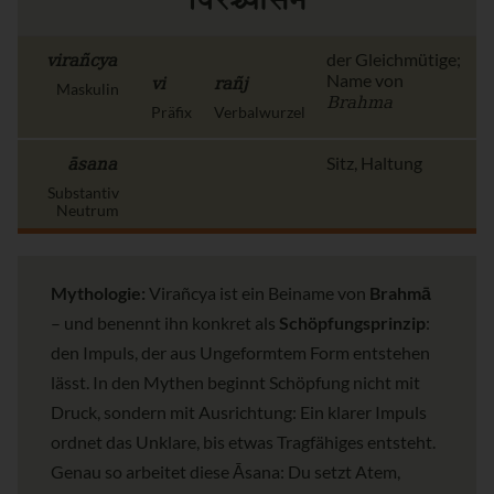
विरञ्च्यासन
virañcya
der Gleichmütige;
vi
rañj
Name von
Maskulin
Brahma
Präfix
Verbalwurzel
āsana
Sitz, Haltung
Substantiv
Neutrum
Mythologie:
Virañcya ist ein Beiname von
Brahmā
– und benennt ihn konkret als
Schöpfungsprinzip
:
den Impuls, der aus Ungeformtem Form entstehen
lässt. In den Mythen beginnt Schöpfung nicht mit
Druck, sondern mit Ausrichtung: Ein klarer Impuls
ordnet das Unklare, bis etwas Tragfähiges entsteht.
Genau so arbeitet diese Āsana: Du setzt Atem,