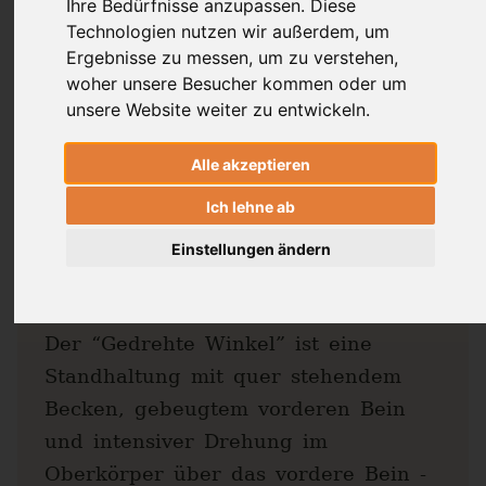
Ihre Bedürfnisse anzupassen. Diese
Technologien nutzen wir außerdem, um
Ergebnisse zu messen, um zu verstehen,
woher unsere Besucher kommen oder um
Parivr̥tta Pārśva
unsere Website weiter zu entwickeln.
Koṇāsana
: Gedrehter
Alle akzeptieren
Ich lehne ab
Winkel
Einstellungen ändern
22.03.2021
Dr. Ronald Steiner
Richard Pilnick
Der “Gedrehte Winkel” ist eine
Standhaltung mit quer stehendem
Becken, gebeugtem vorderen Bein
und intensiver Drehung im
Oberkörper über das vordere Bein -