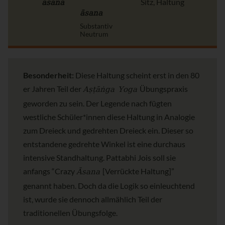
āsana
Sitz, Haltung
āsana
Substantiv
Neutrum
Besonderheit:
Diese Haltung scheint erst in den 80
Aṣṭāṅga Yoga
er Jahren Teil der
Übungspraxis
geworden zu sein. Der Legende nach fügten
westliche Schüler*innen diese Haltung in Analogie
zum Dreieck und gedrehten Dreieck ein. Dieser so
entstandene gedrehte Winkel ist eine durchaus
intensive Standhaltung. Pattabhi Jois soll sie
Āsana
anfangs “Crazy
[Verrückte Haltung]”
genannt haben. Doch da die Logik so einleuchtend
ist, wurde sie dennoch allmählich Teil der
traditionellen Übungsfolge.