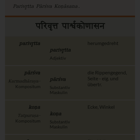
.
Parivr̥tta Pārśva Koṇāsana
परिवृत्त पार्श्वकोणासन
parivr̥tta
herumgedreht
parivr̥tta
Adjektiv
pārśva
die Rippengegend,
pārśva
Seite - eig. und
Karmadhāraya
-
übertr.
Kompositum
Substantiv
Maskulin
koṇa
Ecke, Winkel
koṇa
Tatpuruṣa
-
Kompositum
Substantiv
Maskulin