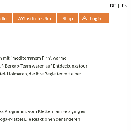
DE
EN
udio
AYInstitute Ulm
Shop
Login
en mit "mediterranem Firn", warme
gauf-Bergab-Team waren auf Entdeckungstour
el-Holmgren, die ihre Begleiter mit einer
ges Programm. Vom Klettern am Fels ging es
 Yoga-Matte! Die Reaktionen der anderen