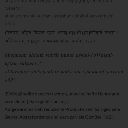
bhojanam ahitam vidyat punar asy[a]-{o}[u]shni-kritam
ruksam |"
atilavanam anla-yuktam kadashana-shakotkam varjyam
||62||
भोजनम् अहितं विद्यात् पुनर् अस्य्[अ]{ओ}[उ]ष्णीकृतं रूक्षम् ।"
अतिलवणम् अम्लयुक्तं कदशनशाकोत्कं वर्ज्यम् ॥६२॥
bhojanam ahitaṁ vidyāt punar asy[a]-{o}[u]ṣṇī-
kr̥taṁ rūkṣam ।"
atilavaṇam amla-yuktaṁ kadaśana-śākotkaṁ varjyam
॥62॥
[EinYogi] sollte danach trachten, unvorteilhafte Nahrung zu
vermeiden. [Dazu gehört auch:] |
Aufgewärmtes, Fett reduzierte Produkte, sehr Salziges, sehr
Saures, Abgestandenes und auch zu viele Gemüse. ||62||