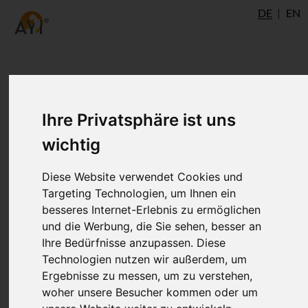
DE
EN
Hatha-Yoga Pradipika -
Ihre Privatsphäre ist uns
Kapitel 1: Ernährung und
wichtig
Asana
Diese Website verwendet Cookies und
Targeting Technologien, um Ihnen ein
Rund um Ernährung und Körperübungen -
besseres Internet-Erlebnis zu ermöglichen
also Asanas - dreht sich das erste Kapitel
und die Werbung, die Sie sehen, besser an
der Hatha-Yoga Pradipika von Svatmarama
Ihre Bedürfnisse anzupassen. Diese
„Prathamo Padeshah“.
Technologien nutzen wir außerdem, um
Ergebnisse zu messen, um zu verstehen,
woher unsere Besucher kommen oder um
hatha
= Name des beschriebenen Yoga-Weges,