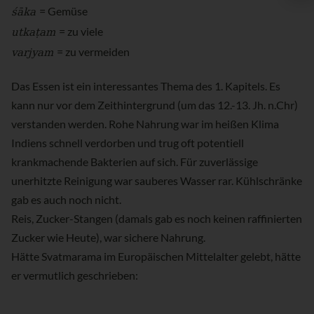
śāka
= Gemüse
utkaṭam
= zu viele
varjyam
= zu vermeiden
Das Essen ist ein interessantes Thema des 1. Kapitels. Es
kann nur vor dem Zeithintergrund (um das 12.-13. Jh. n.Chr)
verstanden werden. Rohe Nahrung war im heißen Klima
Indiens schnell verdorben und trug oft potentiell
krankmachende Bakterien auf sich. Für zuverlässige
unerhitzte Reinigung war sauberes Wasser rar. Kühlschränke
gab es auch noch nicht.
Reis, Zucker-Stangen (damals gab es noch keinen raffinierten
Zucker wie Heute), war sichere Nahrung.
Hätte Svatmarama im Europäischen Mittelalter gelebt, hätte
er vermutlich geschrieben: