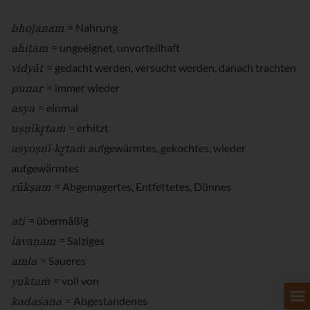
bhojanam
= Nahrung
ahitam
= ungeeignet, unvorteilhaft
vidyāt
= gedacht werden, versucht werden, danach trachten
punar
= immer wieder
asya
= einmal
uṣṇīkr̥taṁ
= erhitzt
asyoṣṇī-kr̥taṁ
aufgewärmtes, gekochtes, wieder
aufgewärmtes
rūkṣam
= Abgemagertes, Entfettetes, Dünnes
ati
= übermäßig
lavaṇam
= Salziges
amla
= Saueres
yuktaṁ
= voll von
kadaśana
= Abgestandenes