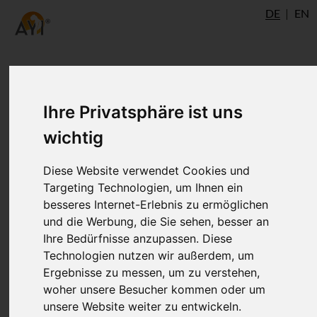
DE
EN
Hatha-Yoga Pradipika -
Ihre Privatsphäre ist uns
Kapitel 1: Ernährung und
wichtig
Asana
Diese Website verwendet Cookies und
Targeting Technologien, um Ihnen ein
besseres Internet-Erlebnis zu ermöglichen
Rund um Ernährung und Körperübungen -
und die Werbung, die Sie sehen, besser an
also Asanas - dreht sich das erste Kapitel
Ihre Bedürfnisse anzupassen. Diese
der Hatha-Yoga Pradipika von Svatmarama
Technologien nutzen wir außerdem, um
„Prathamo Padeshah“.
Ergebnisse zu messen, um zu verstehen,
woher unsere Besucher kommen oder um
unsere Website weiter zu entwickeln.
hatha
= Name des beschriebenen Yoga-Weges,