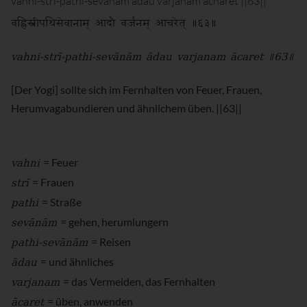
vahni-stri-pathi-sevanam adau varjanam acharet ||63||
वह्निस्त्रीपथिसेवानाम् आदौ वर्जनम् आचरेत् ॥६३॥
vahni-strī-pathi-sevānām ādau varjanam ācaret ॥63॥
[Der Yogi] sollte sich im Fernhalten von Feuer, Frauen,
Herumvagabundieren und ähnlichem üben. ||63||
vahni
= Feuer
strī
= Frauen
pathi
= Straße
sevānām
= gehen, herumlungern
pathi-sevānām
= Reisen
ādau
= und ähnliches
varjanam
= das Vermeiden, das Fernhalten
ācaret
= üben, anwenden