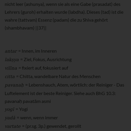
nicht leer (ashunya), wenn sie als eine Gabe (prasadat) des
Lehrers (guroh) erhalten wurde (labdha). Dieses (tad) ist die
wahre (tattvam) Essenz (padam) die zu Shiva gehört
(shambhavam) ||37||
antar
= Innen, im Inneren
lakṣya
= Ziel, Fokus, Ausrichtung
vilīna
= fixiert auf, fokusiert auf
citta
= Chitta, wandelbare Natur des Menschen
pavanaḥ
= Lebenshauch, Atem, wörtlich: der Reiniger - Das
Luftelement ist der beste Reiniger. Siehe auch BhG 10.3:
pavanaḥ pavatām asmi
yogī
= Yogi
yadā
= wenn, wenn immer
vartate
= (pr.sg. 3p.) gewendet, gerollt