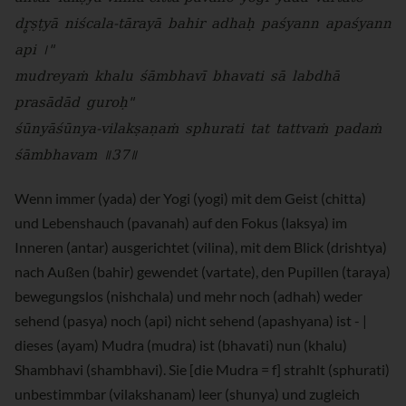
dr̥ṣṭyā niścala-tārayā bahir adhaḥ paśyann apaśyann
api ।"
mudreyaṁ khalu śāmbhavī bhavati sā labdhā
prasādād guroḥ"
śūnyāśūnya-vilakṣaṇaṁ sphurati tat tattvaṁ padaṁ
śāmbhavam ॥37॥
Wenn immer (yada) der Yogi (yogi) mit dem Geist (chitta)
und Lebenshauch (pavanah) auf den Fokus (laksya) im
Inneren (antar) ausgerichtet (vilina), mit dem Blick (drishtya)
nach Außen (bahir) gewendet (vartate), den Pupillen (taraya)
bewegungslos (nishchala) und mehr noch (adhah) weder
sehend (pasya) noch (api) nicht sehend (apashyana) ist - |
dieses (ayam) Mudra (mudra) ist (bhavati) nun (khalu)
Shambhavi (shambhavi). Sie [die Mudra = f] strahlt (sphurati)
unbestimmbar (vilakshanam) leer (shunya) und zugleich