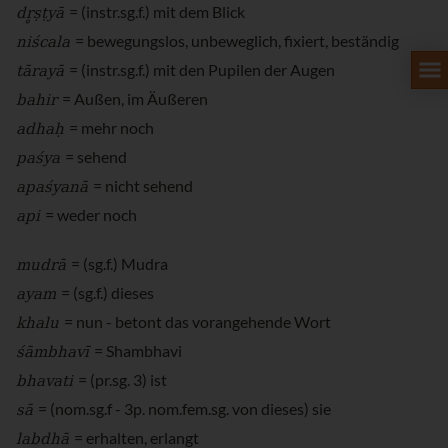
dr̥ṣṭyā
= (instr.sg.f.) mit dem Blick
niścala
= bewegungslos, unbeweglich, fixiert, beständig
tārayā
= (instr.sg.f.) mit den Pupilen der Augen
bahir
= Außen, im Äußeren
adhaḥ
= mehr noch
paśya
= sehend
apaśyanā
= nicht sehend
api
= weder noch
mudrā
= (sg.f.) Mudra
ayam
= (sg.f.) dieses
khalu
= nun - betont das vorangehende Wort
śāmbhavī
= Shambhavi
bhavati
= (pr.sg. 3) ist
sā
= (nom.sg.f - 3p. nom.fem.sg. von dieses) sie
labdhā
= erhalten, erlangt