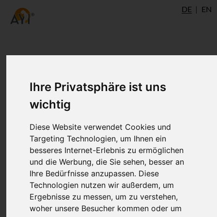
DE
EN
Hatha-Yoga-Pradipika -
Kapitel 4: Nada, Bindu, Kala
Ihre Privatsphäre ist uns
wichtig
Das vierte Kapitel der Hatha-Yoga
Diese Website verwendet Cookies und
Pradipika von Svatmarama
Targeting Technologien, um Ihnen ein
besseres Internet-Erlebnis zu ermöglichen
und die Werbung, die Sie sehen, besser an
Chhaturthopadeshah
Ihre Bedürfnisse anzupassen. Diese
Technologien nutzen wir außerdem, um
Ergebnisse zu messen, um zu verstehen,
woher unsere Besucher kommen oder um
Satz 37