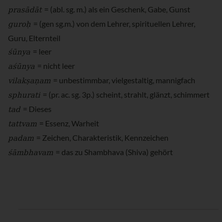
prasādāt
= (abl. sg. m.) als ein Geschenk, Gabe, Gunst
guroḥ
= (gen sg.m.) von dem Lehrer, spirituellen Lehrer,
Guru, Elternteil
śūnya
= leer
aśūnya
= nicht leer
vilakṣaṇam
= unbestimmbar, vielgestaltig, mannigfach
sphurati
= (pr. ac. sg. 3p.) scheint, strahlt, glänzt, schimmert
tad
= Dieses
tattvam
= Essenz, Warheit
padam
= Zeichen, Charakteristik, Kennzeichen
śāmbhavam
= das zu Shambhava (Shiva) gehört