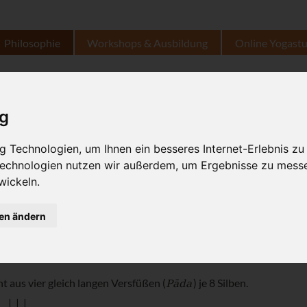
Philosophie
Workshops & Ausbildung
Online Yogast
Anuṣṭubh
ig
1.3.2021
Dr. Ronald Steiner
 Technologien, um Ihnen ein besseres Internet-Erlebnis zu
 Technologien nutzen wir außerdem, um Ergebnisse zu mess
häufigsten Metren postvedischer Lehr- und Wei
wickeln.
auch einfach
genannt.
Śloka
gen ändern
Pāda
t aus vier gleich langen Versfüßen (
) je 8 Silben.
 | | |