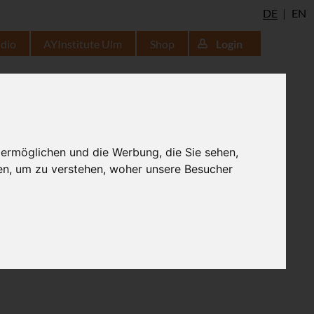
DE
EN
udio
AYInstitute Ulm
Shop
Login
 ermöglichen und die Werbung, die Sie sehen,
en, um zu verstehen, woher unsere Besucher
sheitsetexte. Oft wird es daher