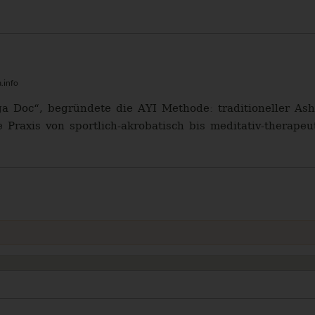
.info
ga Doc“, begründete die AYI Methode: traditioneller A
e Praxis von sportlich-akrobatisch bis meditativ-therapeut