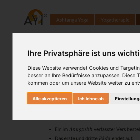
Ashtanga Yoga
Yogatherapie
Ihre Privatsphäre ist uns wicht
Diese Website verwendet Cookies und Targeting
besser an Ihre Bedürfnisse anzupassen. Diese
Der
ist das eines der 
Anuṣṭubh
kommen oder um unsere Website weiter zu ent
Alle akzeptieren
Ich lehne ab
Einstellun
Anuṣṭubh
Typischer
Anuṣṭubh
Ein im
verfasster Vers besteh
Pāda
Das erste und dritte
endet auf: _