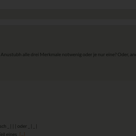
 Anustubh alle drei Merkmale notwenig oder je nur eine? Oder, ande
 _ | | | oder _ | _ |
Teil eines
[...]