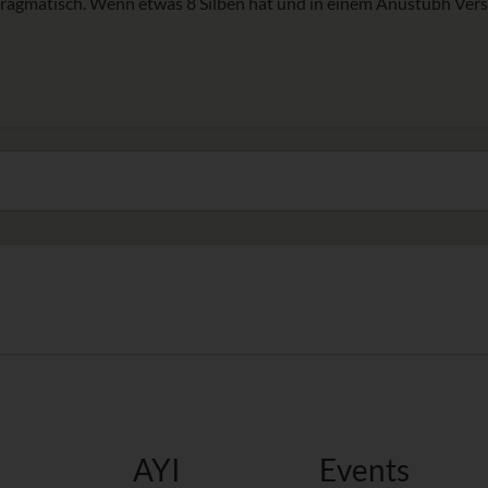
 pragmatisch. Wenn etwas 8 Silben hat und in einem Anustubh Vers 
AYI
Events