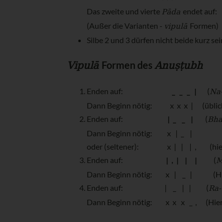
Pāda
Das zweite und vierte
endet auf: 
vipulā
(Außer die Varianten -
Formen)
Silbe 2 und 3 dürfen nicht beide kurz sei
Vipulā
Anuṣṭubh
Formen des
Na
Enden auf:
_ _ _ |
(
Dann Beginn nötig: x x x | (übliche R
Bha
Enden auf:
| _ _ |
(
Dann Beginn nötig: x | _ |
oder (seltener): x | | | , (hier ein
M
Enden auf:
| , | | |
(
Dann Beginn nötig: x | _ | (Hier zus
Ra-
Enden auf: | _ | | (
Dann Beginn nötig: x x x _ , (Hier eine