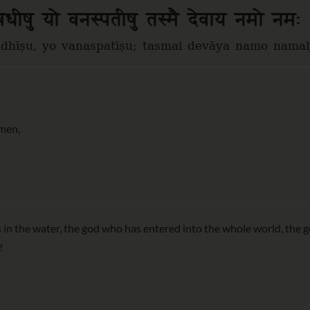
ीषु यो वनस्पतीषु तस्मै देवाय नमो नम
adhīṣu, yo vanaspatīṣu; tasmai devāya namo nama
umen,
is in the water, the god who has entered into the whole world, the g
!