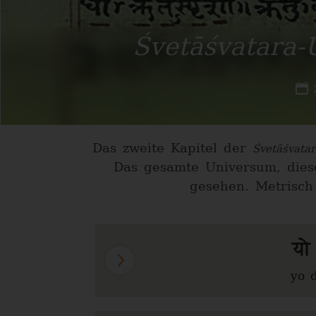
Śvetāśvatara-
Das zweite Kapitel der
Śvetāśvata
Das gesamte Universum, diese
gesehen. Metrisc
यो
yo 