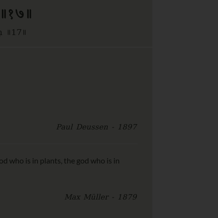
ः ॥१७॥
ḥ ॥17॥
Paul Deussen - 1897
od who is in plants, the god who is in
Max Müller - 1879