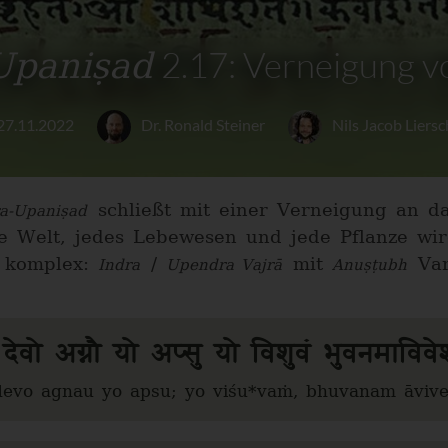
Upaniṣad
2.17: Verneigung v
27.11.2022
Dr. Ronald Steiner
Nils Jacob Liersc
schließt mit einer Verneigung an da
ra-Upaniṣad
 Welt, jedes Lebewesen und jede Pflanze wir
h komplex:
/
mit
Var
Indra
Upendra Vajrā
Anuṣṭubh
 देवो अग्नौ यो अप्सु यो विशुवं भुवनमाविवे
devo agnau yo apsu; yo viśu*vaṁ, bhuvanam āvive