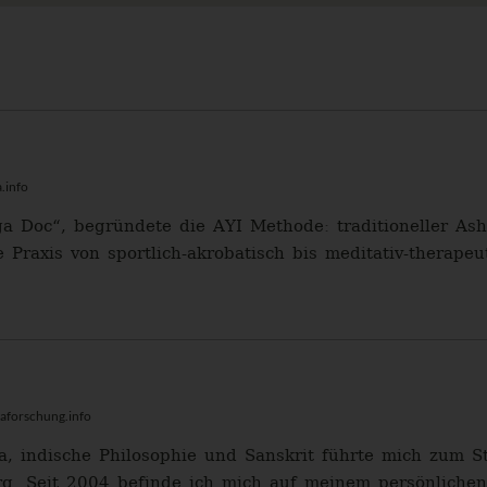
.info
ga Doc“, begründete die AYI Methode: traditioneller A
e Praxis von sportlich-akrobatisch bis meditativ-therapeut
aforschung.info
, indische Philosophie und Sanskrit führte mich zum S
rg. Seit 2004 befinde ich mich auf meinem persönliche