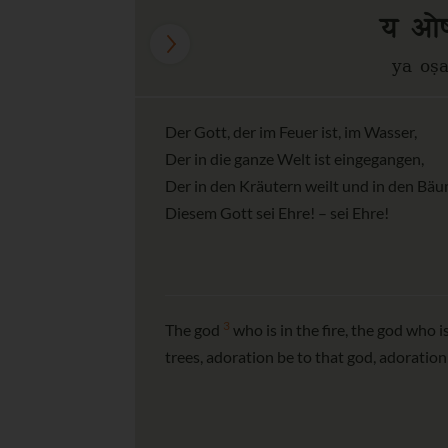
य ओषध
ya oṣ
Der Gott, der im Feuer ist, im Wasser,
Der in die ganze Welt ist eingegangen,
Der in den Kräutern weilt und in den Bä
Diesem Gott sei Ehre! – sei Ehre!
3
The god
who is in the fire, the god who 
trees, adoration be to that god, adoration