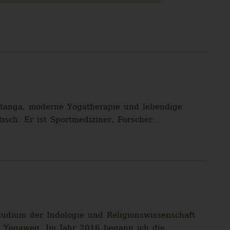
shtanga, moderne Yogatherapie und lebendige
isch. Er ist Sportmediziner, Forscher...
tudium der Indologie und Religionswissenschaft
n Yogaweg. Im Jahr 2016 begann ich die...