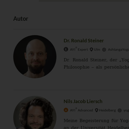
Autor
Dr. Ronald Steiner
®
AYI
Expert
Ulm
AshtangaYoga
Dr. Ronald Steiner, der „Yo
Philosophie – als persönlich
Nils Jacob Liersch
®
AYI
Advanced
Heidelberg
yog
Meine Begeisterung für Yoga
an der Universität Heidelbe