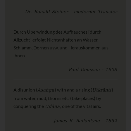
Dr. Ronald Steiner - moderner Transfer
Durch Überwindung des Aufhauches [durch
Allzucht] erfolgt Nichtanhaften an Wasser,
Schlamm, Dornen usw. und Herauskommen aus
ihnen.
Paul Deussen - 1908
Asaṅga
Utkrānti
A disunion (
) with and a rising (
)
from water, mud, thorns etc. (take places) by
Udāna
conquering the
, one of the vital airs.
James R. Ballantyne - 1852