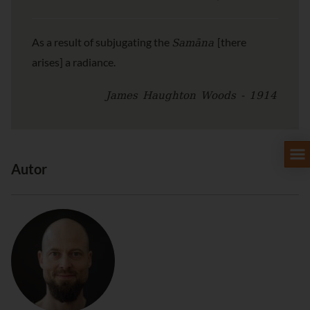
Samāna
As a result of subjugating the
[there
arises] a radiance.
James Haughton Woods - 1914
Autor