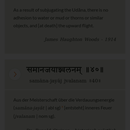
As a result of subjugating the Udāna, there is no
adhesion to water or mud or thorns or similar
objects, and [at death] the upward flight.
James Haughton Woods - 1914
समानजयाज्ज्वलनम् ॥४०॥
samāna-jayāj jvalanam ॥40॥
Aus der Meisterschaft über die Verdauungsenergie
samāna-jayāt
x
(
| abl sg)
[entsteht] inneres Feuer
jvalanam
(
| nom sg).