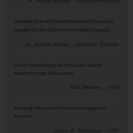
Dr. Ronald Steiner - historisch-wörtlich
samāna
Verbinde Dich mit Deinem Bauchraum (
).
jvalana
Das gibt Dir das Gefühl innerer Hitze (
).
Dr. Ronald Steiner - moderner Transfer
Durch Überwindung des Allhauches [durch
Allzucht] erfolgt Aufleuchten.
Paul Deussen - 1908
A blazing (takes place) from conquering the air
Samāna
.
James R. Ballantyne - 1852