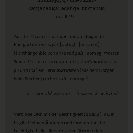
udāna-jayāj-jala-paṅka-
kaṇṭakādiṣv asaṅga utkrāntiś
ca ॥39॥
Aus der Meisterschaft über die aufsteigende
udāna-jāyāt
1
Energie (
| abl sg)
[entsteht]
asaṅgaḥ
Nichthängenbleiben an (
| nom sg) Wasser,
jala-paṅka-kaṇṭakādiṣu
Sumpf, Dornen usw (
| loc
ca
pl) und (
) ein Hinausschreiten [aus dem Körper
utkrāntiḥ
2
beim Sterben] (
| nom sg)
.
Dr. Ronald Steiner - historisch-wörtlich
udāna
Verbinde Dich mit der Leichtigkeit (
) in Dir.
Es gibt Deinem Äußeren und Inneren Tun die
Leichtigkeit alle Hindernisse zu überwinden.