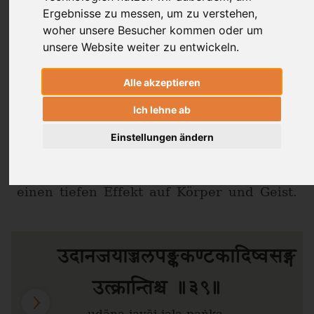
Ergebnisse zu messen, um zu verstehen,
Dr. Ronald Steiner
woher unsere Besucher kommen oder um
unsere Website weiter zu entwickeln.
Laura von Ostrowski
Alle akzeptieren
Ich lehne ab
Hier wirkt das
fast wie ein Text
Yoga Sūtra
aus dem
: Deine Meditation
Haṭha Yoga
Einstellungen ändern
kann sich auch auf metaphysische
Energien im Körper ausrichten. Dies hat
einen tiefen Effekt auf Körper und Geist.
उदानजयाज्जलपङ्ककण्टकादिष्वसङ्ग
उत्क्रान्तिश्च ॥३९॥