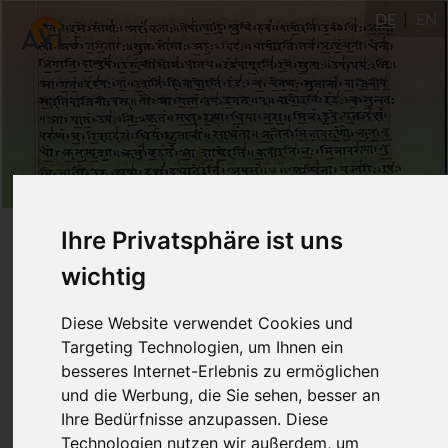
DE
EN
Yoga Sūtra
Ihre Privatsphäre ist uns
3.39-40:
wichtig
Feinstoffliche Energien
udāna
samāna
Diese Website verwendet Cookies und
(
und
)
Targeting Technologien, um Ihnen ein
besseres Internet-Erlebnis zu ermöglichen
und ihre Wirkung
und die Werbung, die Sie sehen, besser an
Ihre Bedürfnisse anzupassen. Diese
14.7.2021
Technologien nutzen wir außerdem, um