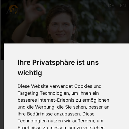
DE
EN
Ihre Privatsphäre ist uns
Yoga - geschmeidig in's
wichtig
Wochenende (Fr 18:00
Diese Website verwendet Cookies und
Uhr) - Basic
Targeting Technologien, um Ihnen ein
besseres Internet-Erlebnis zu ermöglichen
und die Werbung, die Sie sehen, besser an
Mai - Juli 2018
Ihre Bedürfnisse anzupassen. Diese
Technologien nutzen wir außerdem, um
Ulm
Ergebnisse zu messen, um zu verstehen,