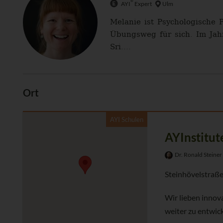
®
AYI
Expert
Ulm
Melanie ist Psychologische 
Übungsweg für sich. Im Jah
Sri....
Ort
AYI Schulen
AYInstitut
Dr. Ronald Steiner
Steinhövelstraße
Wir lieben innov
weiter zu entwick