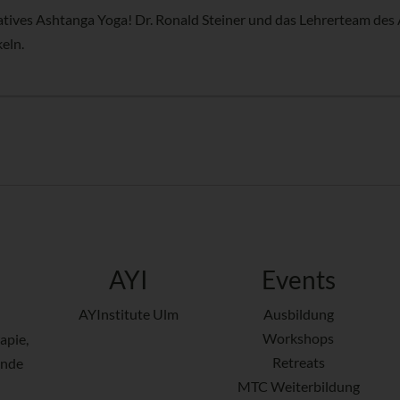
atives Ashtanga Yoga! Dr. Ronald Steiner und das Lehrerteam des 
eln.
AYI
Events
AYInstitute Ulm
Ausbildung
Workshops
apie,
Retreats
ende
MTC Weiterbildung