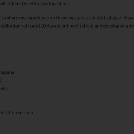
ll reflect the effort we invest in it.
 to share my experience on these matters, as in the last year I hav
editation retreats (10 days silent meditation) and developed a ste
Anapana
s)
Metta
ditation session