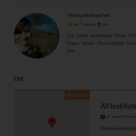
Verena Rohnacher
®
AYI
Inspired
Ulm
Ich habe Ashtanga Yoga 201
Yoga, seine Philosophie und
bei...
Ort
AYI Schulen
AYInstitut
Dr. Ronald Steiner
Steinhövelstraße