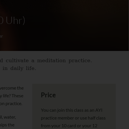
0 Uhr)
er
 cultivate a meditation practice.
in daily life.
overcome the
Price
y life? These
on practice.
You can join this class as an AYI
l, water,
practice member or use half class
hips the
from your 10 card or your 12