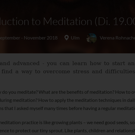
duction to Meditation (Di. 19.0
eptember - November 2018
Ulm
Verena Rohnach
and advanced - you can learn how to start and
find a way to overcome stress and difficulties 
 do you meditate? What are the benefits of meditation? How to 
 during meditation? How to apply the meditation techniques in dail
ns that I asked myself many times before having a regular meditati
ditation practice is like growing plants – we need good seeds, soi
a fence to protect our tiny sprout. Like plants, children and relations