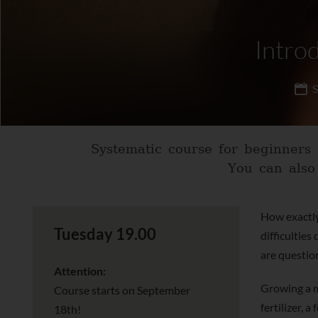
Intro
S
Systematic course for beginners 
You can also 
How exactly
Tuesday 19.00
difficulties
are questio
Attention:
Growing a me
Course starts on September
fertilizer, 
18th!