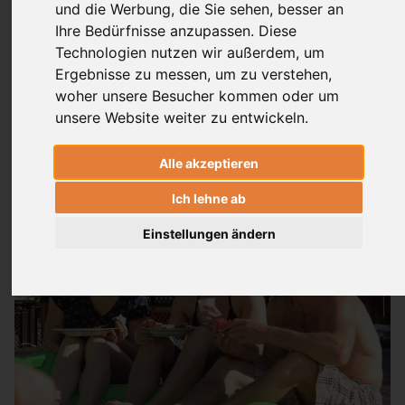
und die Werbung, die Sie sehen, besser an
Dr. Ronald Steiner
& weitere
Ihre Bedürfnisse anzupassen. Diese
Technologien nutzen wir außerdem, um
6 UE
Ergebnisse zu messen, um zu verstehen,
woher unsere Besucher kommen oder um
®
Das AYI
Sommerfest - Genieße den
unsere Website weiter zu entwickeln.
Sommer über den Dächern Ulms
Alle akzeptieren
Ich lehne ab
Einstellungen ändern