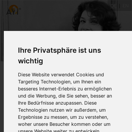
DE
EN
Ihre Privatsphäre ist uns
wichtig
AYI Led mit Jill Williamson
Diese Website verwendet Cookies und
Targeting Technologien, um Ihnen ein
besseres Internet-Erlebnis zu ermöglichen
10.7.2017
und die Werbung, die Sie sehen, besser an
Ulm
Jill Williamson
Ihre Bedürfnisse anzupassen. Diese
Technologien nutzen wir außerdem, um
2 UE
Ergebnisse zu messen, um zu verstehen,
woher unsere Besucher kommen oder um
"99% Practice and 1% Theory" : Was
unsere Website weiter zu entwickeln.