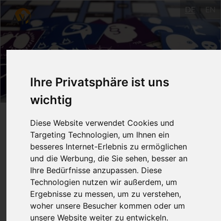
DE
EN
Ihre Privatsphäre ist uns
wichtig
Interaktives Yoga-Sutra-
Diese Website verwendet Cookies und
Targeting Technologien, um Ihnen ein
Spiel - Kapitel 2
besseres Internet-Erlebnis zu ermöglichen
und die Werbung, die Sie sehen, besser an
Ihre Bedürfnisse anzupassen. Diese
28.8.2017
Technologien nutzen wir außerdem, um
Ulm
Ergebnisse zu messen, um zu verstehen,
woher unsere Besucher kommen oder um
Dr. Katarina Tauber
1 UE
unsere Website weiter zu entwickeln.