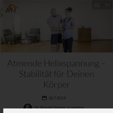
DE
EN
Atmende Helixspannung –
Stabilität für Deinen
Körper
30.7.2019
Dr. Ronald Steiner
& weitere