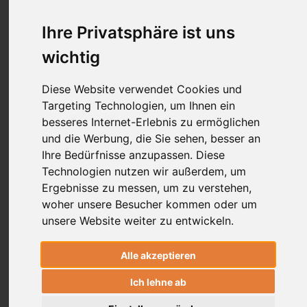
Körperstabilität basiert nicht auf Druck
Ihre Privatsphäre ist uns
sondern auf Zug oder genauer gesagt auf
wichtig
Spannung. Ein verblüffendes System von
schichtweise übereinander liegenden
Diese Website verwendet Cookies und
Faszien in Form von gegenläufigen
Targeting Technologien, um Ihnen ein
Doppelhelices hält dabei unseren Rumpf
besseres Internet-Erlebnis zu ermöglichen
und die Wirbelsäule in einer
und die Werbung, die Sie sehen, besser an
schwingenden Schwebespannung.
Ihre Bedürfnisse anzupassen. Diese
Technologien nutzen wir außerdem, um
Ergebnisse zu messen, um zu verstehen,
woher unsere Besucher kommen oder um
Der Schiffsmast - ein veraltetes Bild
unsere Website weiter zu entwickeln.
Lange Zeit fand sich in heute veralteten Anatomiebüchern
Alle akzeptieren
das Bild der Wirbelsäule als hauptsächlicher Kraftüberträger
im Rumpf. Projiziert man diese Vorstellung auf die Realität,
Ich lehne ab
würde das bedeuten, dass bei einem 80 kg Menschen knapp