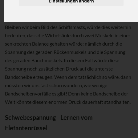
Einstellungen ändern
790.000 N/m² auf die Bandscheibe unterhalb des 5.
Lendenwirbels drücken.
Bleiben wir beim Bild des Schiffsmasts, würde dies weiterhin
bedeuten, dass die Wirbelsäule durch zwei Muskeln in einer
senkrechten Balance gehalten würde: nämlich durch die
Spannung des geraden Rückenmuskels und die Spannung
des geraden Bauchmuskels. In diesem Fall würde diese
Spannung noch zusätzlichen Druck auf die unterste
Bandscheibe erzeugen. Wenn dem tatsächlich so wäre, dann
müssten wir uns fast schon wundern, wie wenige
Bandscheibenvorfälle es gibt! Denn keine Bandscheibe der
Welt könnte diesem enormen Druck dauerhaft standhalten.
Schwebespannung - Lernen vom
Elefantenrüssel