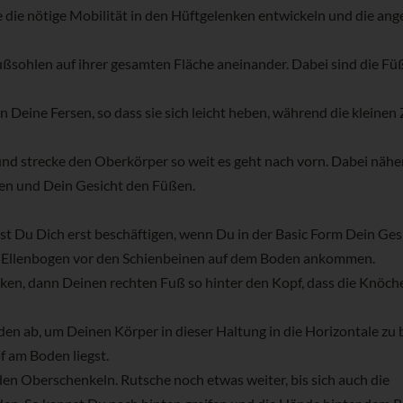
se die nötige Mobilität in den Hüftgelenken entwickeln und die a
ußsohlen auf ihrer gesamten Fläche aneinander. Dabei sind die Fü
Deine Fersen, so dass sie sich leicht heben, während die kleinen
nd strecke den Oberkörper so weit es geht nach vorn. Dabei nähe
n und Dein Gesicht den Füßen.
est Du Dich erst beschäftigen, wenn Du in der Basic Form Dein Ges
e Ellenbogen vor den Schienbeinen auf dem Boden ankommen.
inken, dann Deinen rechten Fuß so hinter den Kopf, dass die Knöch
n ab, um Deinen Körper in dieser Haltung in die Horizontale zu b
 am Boden liegst.
den Oberschenkeln. Rutsche noch etwas weiter, bis sich auch die