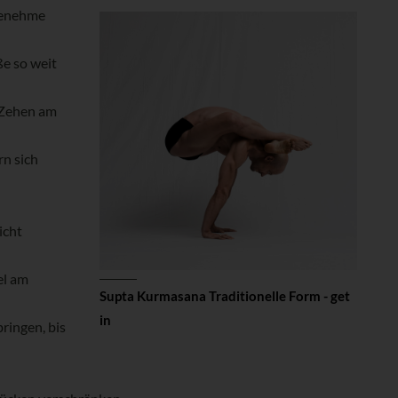
ngenehme
ße so weit
 Zehen am
rn sich
icht
el am
Supta Kurmasana Traditionelle Form - get
in
ringen, bis