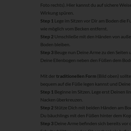
Foto rechts). Hier kannst du auf sichere Wei
Wirkung spüren.
Step 1
Lege im Sitzen vor Dir am Boden die F
wie möglich vom Becken entfernt.
Step 2
Umschließe mit den Händen von außen 
Boden bleiben.
Step 3
Beuge nun Deine Arme zu den Seiten u
Deine Ellenbogen neben den Füßen dem Bode
Mit der
traditionellen Form
(Bild oben) sollt
bequem auf die Füße legen kannst und Dein
Step 1
Beginne im Sitzen. Lege erst Deinen l
Nacken überkreuzen.
Step 2
Stütze Dich mit beiden Händen am Bode
Du bäuchlings mit den Füßen hinter dem Kopf
Step 3
Deine Arme befinden sich bereits vor 