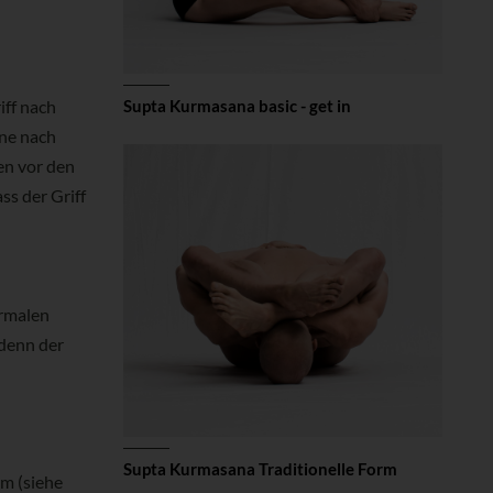
iff nach
Supta Kurmasana basic - get in
nne nach
en vor den
ss der Griff
ormalen
 denn der
Supta Kurmasana Traditionelle Form
rm (siehe