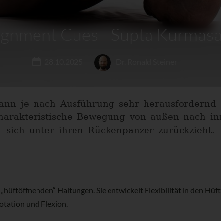
ignment Cues - Supta Kurmas
28.10.2025
Dr. Ronald Steiner
kann je nach Ausführung sehr herausfordernd o
harakteristische Bewegung von außen nach inn
sich unter ihren Rückenpanzer zurückzieht.
„hüftöffnenden“ Haltungen. Sie entwickelt Flexibilität in den Hüf
otation und Flexion.