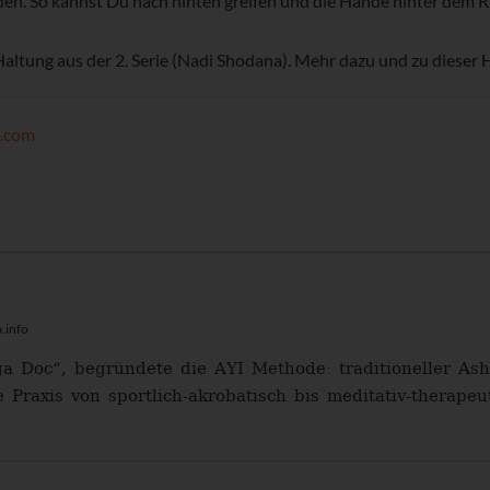
den. So kannst Du nach hinten greifen und die Hände hinter dem 
ltung aus der 2. Serie (Nadi Shodana). Mehr dazu und zu dieser 
k.com
.info
ga Doc“, begründete die AYI Methode: traditioneller A
e Praxis von sportlich-akrobatisch bis meditativ-therapeut