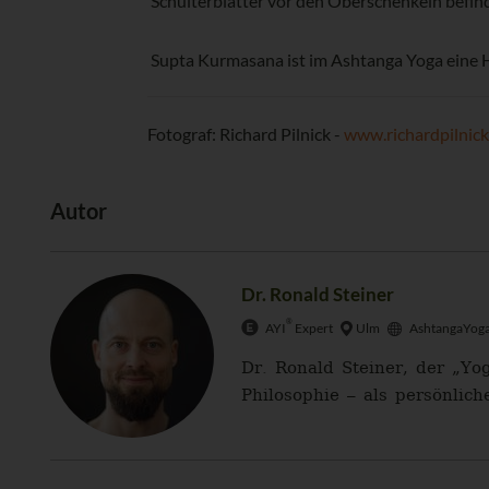
Schulterblätter vor den Oberschenkeln befin
Supta Kurmasana ist im Ashtanga Yoga eine Ha
Fotograf: Richard Pilnick -
www.richardpilnic
Autor
Dr. Ronald Steiner
®
AYI
Expert
Ulm
AshtangaYoga
Dr. Ronald Steiner, der „Yo
Philosophie – als persönlich