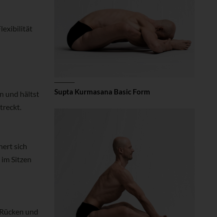
exibilität
Supta Kurmasana Basic Form
n und hältst
treckt.
hert sich
 im Sitzen
m Rücken und