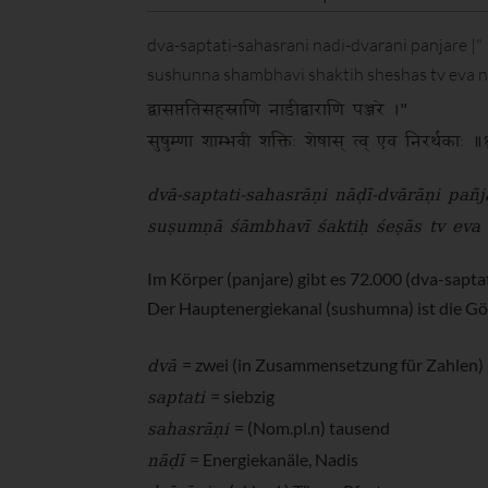
dva-saptati-sahasrani nadi-dvarani panjare |"
sushunna shambhavi shaktih sheshas tv eva ni
द्वासप्ततिसहस्राणि नाडीद्वाराणि पञ्जरे ।"
सुषुम्णा शाम्भवी शक्तिः शेषास् त्व् एव निरर्थकाः 
dvā-saptati-sahasrāṇi nāḍī-dvārāṇi pañj
suṣumṇā śāmbhavī śaktiḥ śeṣās tv eva
Im Körper (panjare) gibt es 72.000 (dva-saptat
Der Hauptenergiekanal (sushumna) ist die Götti
dvā
= zwei (in Zusammensetzung für Zahlen)
saptati
= siebzig
sahasrāṇi
= (Nom.pl.n) tausend
nāḍī
= Energiekanäle, Nadis