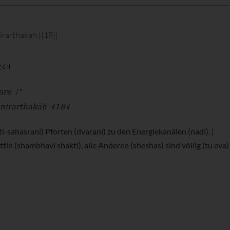
rarthakah ||18||
॥१८॥
are ।"
 nirarthakāḥ ॥18॥
i-sahasrani) Pforten (dvarani) zu den Energiekanälen (nadi). |
n (shambhavi shakti), alle Anderen (sheshas) sind völlig (tu eva) 