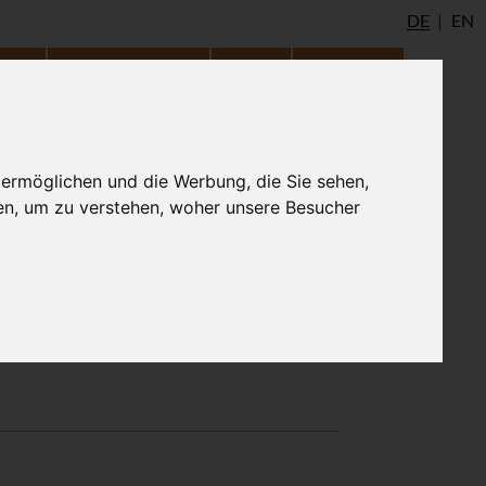
DE
EN
udio
AYInstitute Ulm
Shop
Login
Bindu, Kala
 ermöglichen und die Werbung, die Sie sehen,
en, um zu verstehen, woher unsere Besucher
atmarama