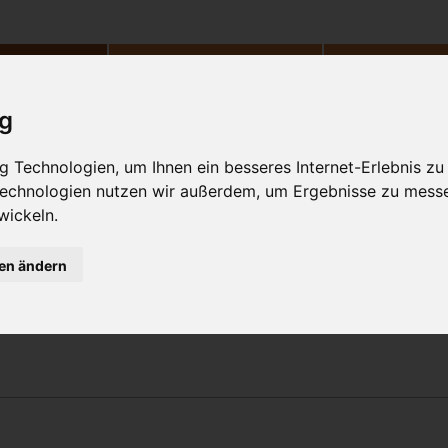
Philosophie
Workshops & Ausbildung
Online Yogast
ig
-Pradipika - Kapitel 4: Nada, 
 Technologien, um Ihnen ein besseres Internet-Erlebnis zu
 Technologien nutzen wir außerdem, um Ergebnisse zu mess
rte Kapitel der Hatha-Yoga Pradipika von Sv
wickeln.
gen ändern
h