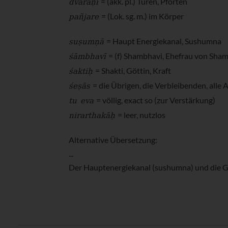
dvārāṇi
= (akk. pl.) Türen, Pforten
pañjare
= (Lok. sg. m.) im Körper
suṣumṇā
= Haupt Energiekanal, Sushumna
śāmbhavī
= (f) Shambhavi, Ehefrau von Sha
śaktiḥ
= Shakti, Göttin, Kraft
śeṣās
= die Übrigen, die Verbleibenden, alle 
tu eva
= völlig, exact so (zur Verstärkung)
nirarthakāḥ
= leer, nutzlos
Alternative Übersetzung:
...
Der Hauptenergiekanal (sushumna) und die Gött