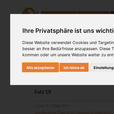
Ashtanga Yoga
Yogatherapie
Ihre Privatsphäre ist uns wicht
Hatha-Yoga
Diese Website verwendet Cookies und Targeting
besser an Ihre Bedürfnisse anzupassen. Diese
Das vie
kommen oder um unsere Website weiter zu ent
Alle akzeptieren
Ich lehne ab
Einstellun
Chhaturthopadesha
Satz 18
« Satz 17
|
Satz 19 »
kombinierte Übersicht
|
deutsche Übersicht