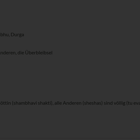
mbhu, Durga
Anderen, die Überbleibsel
in (shambhavi shakti), alle Anderen (sheshas) sind völlig (tu eva)