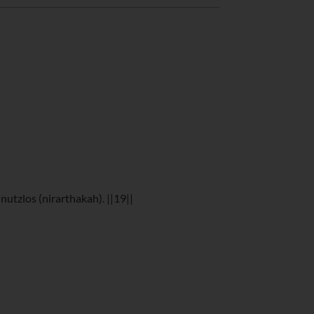
nutzlos (nirarthakah). ||19||