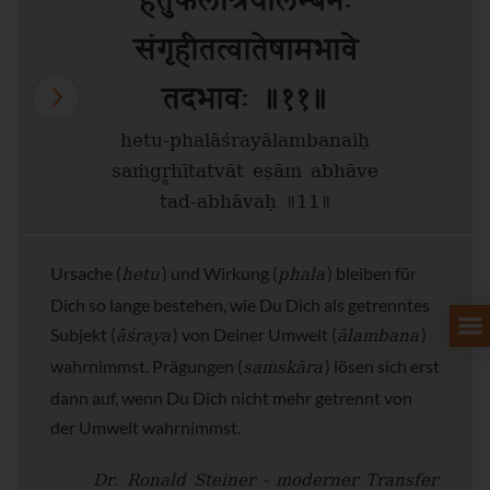
हेतुफलाश्रयालम्बनैः
संगृहीतत्वातेषामभावे
तदभावः ॥११॥
hetu-phalāśrayālambanaiḥ
saṁgr̥hītatvāt eṣām abhāve
tad-abhāvaḥ ॥11॥
hetu
phala
Ursache (
) und Wirkung (
) bleiben für
Dich so lange bestehen, wie Du Dich als getrenntes
āśraya
ālambana
Subjekt (
) von Deiner Umwelt (
)
saṁskāra
wahrnimmst. Prägungen (
) lösen sich erst
dann auf, wenn Du Dich nicht mehr getrennt von
der Umwelt wahrnimmst.
Dr. Ronald Steiner - moderner Transfer