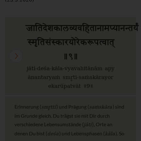
(23.3.2020)
जातिदेशकालव्यवहितानामप्यानन्तर्यं
स्मृतिसंस्कारयोरेकरूपत्वात्
॥९॥
jāti-deśa-kāla-vyavahitānām apy
ānantaryaṁ smr̥ti-saṁskārayor
ekarūpatvāt ॥9॥
smr̥tti
saṁskāra
Erinnerung (
) und Prägung (
) sind
im Grunde gleich. Du trägst sie mit Dir durch
jāti
verschiedene Lebensumstände (
), Orte an
deśa
kāla
denen Du bist (
) und Lebensphasen (
). So