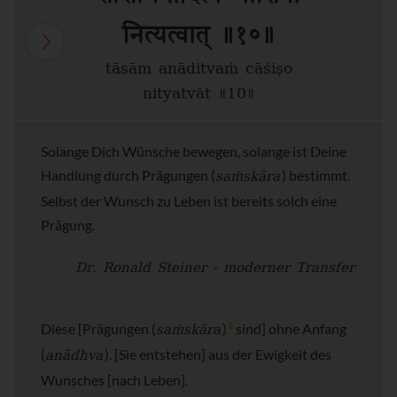
नित्यत्वात् ॥१०॥
tāsām anāditvaṁ cāśiṣo
nityatvāt ॥10॥
Solange Dich Wünsche bewegen, solange ist Deine
saṁskāra
Handlung durch Prägungen (
) bestimmt.
Selbst der Wunsch zu Leben ist bereits solch eine
Prägung.
Dr. Ronald Steiner - moderner Transfer
saṁskāra
1
Diese [Prägungen (
)
sind] ohne Anfang
anādhva
(
). [Sie entstehen] aus der Ewigkeit des
Wunsches [nach Leben].