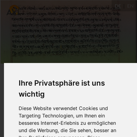
DE
EN
Yoga-Sūtra
4.9-11: Wie
Ihre Privatsphäre ist uns
karman
Handlung (
)
wichtig
saṁskāra
Prägungen (
)
Diese Website verwendet Cookies und
Targeting Technologien, um Ihnen ein
bedingt
besseres Internet-Erlebnis zu ermöglichen
und die Werbung, die Sie sehen, besser an
16.3.2020