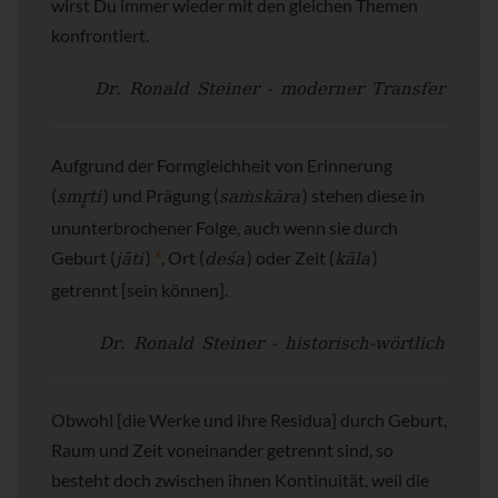
wirst Du immer wieder mit den gleichen Themen
konfrontiert.
Dr. Ronald Steiner - moderner Transfer
Aufgrund der Formgleichheit von Erinnerung
smr̥ti
saṁskāra
(
) und Prägung (
) stehen diese in
ununterbrochener Folge, auch wenn sie durch
jāti
x
deśa
kāla
Geburt (
)
, Ort (
) oder Zeit (
)
getrennt [sein können].
Dr. Ronald Steiner - historisch-wörtlich
Obwohl [die Werke und ihre Residua] durch Geburt,
Raum und Zeit voneinander getrennt sind, so
besteht doch zwischen ihnen Kontinuität, weil die