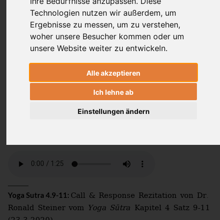
Ihre Bedürfnisse anzupassen. Diese
Technologien nutzen wir außerdem, um
Dr. Ronald Steiner
Ergebnisse zu messen, um zu verstehen,
woher unsere Besucher kommen oder um
Laura von Ostrowski
unsere Website weiter zu entwickeln.
Alle akzeptieren
Solange der Mensch sich getrennt von
Ich lehne ab
seiner Umwelt wahrnimmt, tragen seine
Handlungen (
) Früchte und er
karman
Einstellungen ändern
unterliegt seinen Prägungen (
).
saṁskāra
Call & Response Rezitation von Dr.
Yoga Sutra 4.9-11:
Ronald Steiner vom
Yoga Sūtra
Kapitel 4 Satz 9-11