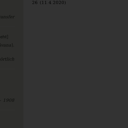
26 (11.4.2020)
ansfer
teht]
āvana
).
örtlich
- 1908