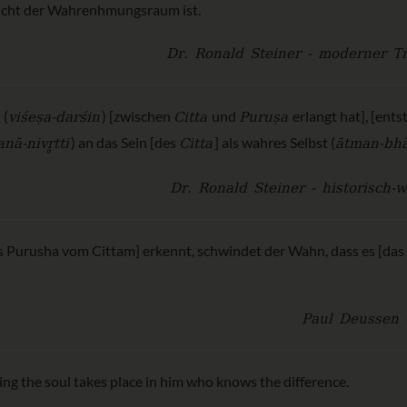
icht der Wahrenhmungsraum ist.
Dr. Ronald Steiner - moderner Tr
viśeṣa-darśin
Citta
Puruṣa
 (
) [zwischen
und
erlangt hat], [ents
nā-nivr̥tti
Citta
ātman-bh
) an das Sein [des
] als wahres Selbst (
Dr. Ronald Steiner - historisch-w
es Purusha vom Cittam] erkennt, schwindet der Wahn, dass es [das
Paul Deussen 
ding the soul takes place in him who knows the difference.