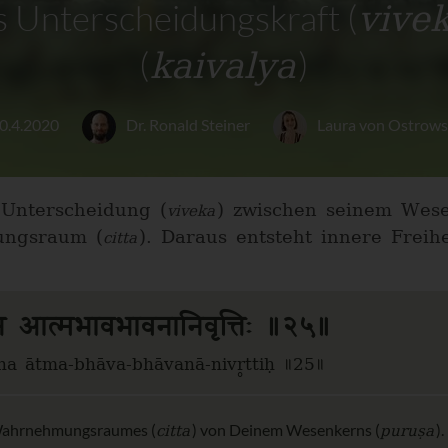
vive
 Unterscheidungskraft (
kaivalya
(
)
0.4.2020
Dr. Ronald Steiner
Laura von Ostrows
 Unterscheidung (
) zwischen seinem Wese
viveka
ngsraum (
). Daraus entsteht innere Freihe
citta
िन आत्मभावभावनानिवृत्तिः ॥२५॥
ina ātma-bhāva-bhāvanā-nivr̥ttiḥ ॥25॥
citta
puruṣa
 Wahrnehmungsraumes (
) von Deinem Wesenkerns (
)