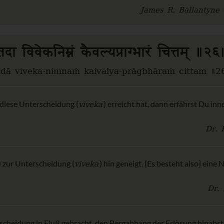
James R. Ballantyne 
तदा विवेकनिम्नं कैवल्यप्राग्भारं चित्तम् ॥२६
adā viveka-nimnaṁ kaivalya-prāgbhāraṁ cittam ॥2
viveka
 diese Unterscheidung (
) erreicht hat, dann erfährst Du inne
Dr. 
viveka
) zur Unterscheidung (
) hin geneigt. [Es besteht also] eine 
Dr. 
scheidung in Fluß gebracht, den Bergabhang der Erlösung hinabs