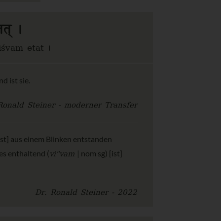
तत् ।
śvam etat ।
d ist sie.
Ronald Steiner - moderner Transfer
[ist] aus einem Blinken entstanden
vi"vam
es enthaltend (
| nom sg) [ist]
Dr. Ronald Steiner - 2022