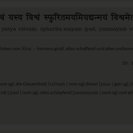
त्त्वं यस्य विश्वं स्फुरितमयमियद्यन्मयं विश्वमे
ṁ yasya viśvaṁ; sphurita-mayam iyad; yanmayaṁ vi
Śiva
Blinken von
. – Immens groß, alles schaffend und alles umfassen
Dr. 
viśvaṁ
yasa
nom sg), die Gesamtheit (
| nom sg) dieser (
| gen sg), 
iyad
yanmayam
roß (
| nom sg), alles schöpfend (
| nom sg) und all