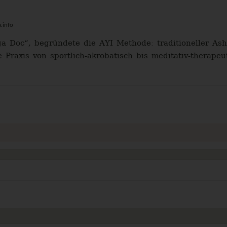
.info
ga Doc“, begründete die AYI Methode: traditioneller A
e Praxis von sportlich-akrobatisch bis meditativ-therapeut