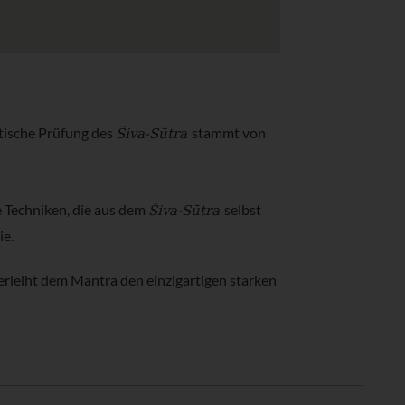
Śiva-Sūtra
itische Prüfung des
stammt von
Śiva-Sūtra
le Techniken, die aus dem
selbst
ie.
erleiht dem Mantra den einzigartigen starken