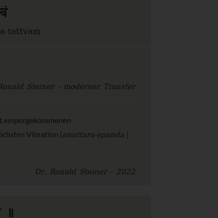
वं
a-tattvaṁ
Ronald Steiner - moderner Transfer
heit emporgekommenen
anuttara-spanda
öchsten Vibration (
|
Dr. Ronald Steiner - 2022
म ॥