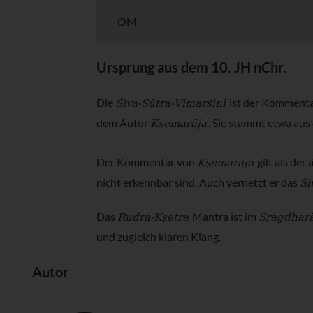
OM
Ursprung aus dem 10. JH nChr.
Śiva-Sūtra-Vimarśinī
Die
ist der Komment
Kṣemarāja
dem Autor
. Sie stammt etwa aus
Kṣemarāja
Der Kommentar von
gilt als de
Śi
nicht erkennbar sind. Auch vernetzt er das
Rudra-Kṣetra
Sragdhar
Das
Mantra ist im
und zugleich klaren Klang.
Autor