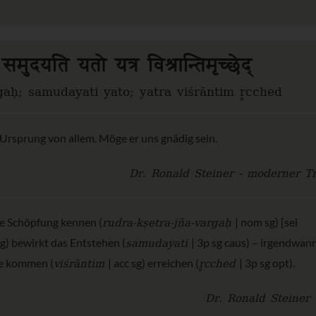
वर्गः समुदयति यतो यत्र विश्रान्तिमृच्छेद्
gaḥ; samudayati yato; yatra viśrāntim r̥cched
r Ursprung von allem. Möge er uns gnädig sein.
Dr. Ronald Steiner - moderner Tr
rudra-kṣetra-jña-vargaḥ
e Schöpfung kennen (
| nom sg) [sei
samudayati
g) bewirkt das Entstehen (
| 3p sg caus) – irgendwan
viśrāntim
r̥cched
he kommen (
| acc sg) erreichen (
| 3p sg opt).
Dr. Ronald Steiner 