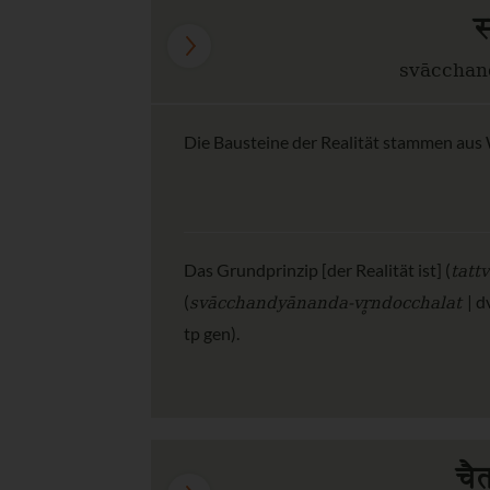
स
svācchan
Die Bausteine der Realität stammen aus 
tatt
Das Grundprinzip [der Realität ist] (
svācchandyānanda-vr̥ndocchalat
(
| d
tp gen).
चै