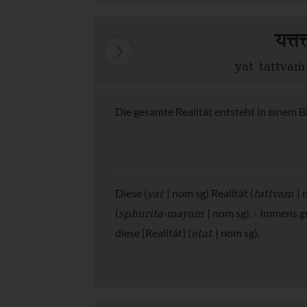
यत्त
yat tattva
Die gesamte Realität entsteht in einem 
yat
tattvam
Diese (
| nom sg) Realität (
| 
sphurita-mayam
(
| nom sg). - Immens g
etat
diese [Realität] (
| nom sg).