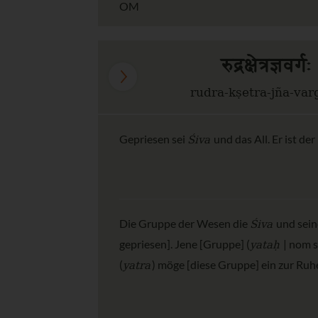
OM
रुद्रक्षेत्रज्ञ
rudra-kṣetra-jña-var
Śiva
Gepriesen sei
und das All. Er ist de
Śiva
Die Gruppe der Wesen die
und sein
yataḥ
gepriesen]. Jene [Gruppe] (
| nom s
yatra
(
) möge [diese Gruppe] ein zur Ru