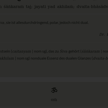
ṁ śāṅkaraṁ taj; jayati yad akhilaṁ; dvaita-bhāsād
iva
, sie ist allesdurchdringend, polar, jedoch nicht dual.
Dr. 
caitanyam
Śiva
śāṅkaram
stsein (
| nom sg), das zu
gehört (
| nom
akhilam
dvaita-
| nom sg) nonduale Essenz des dualen Glanzes (
ॐ
oṁ