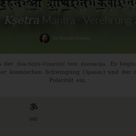
 Kṣetra
Mantra - Verehrung
Dr. Ronald Steiner
nn der
von
. Es begi
Śiva-Sūtra-Vimarśinī
Kṣemarāja
der kosmischen Schwingung (
) und der 
Spanda
Polarität ein.
ॐ
oṁ