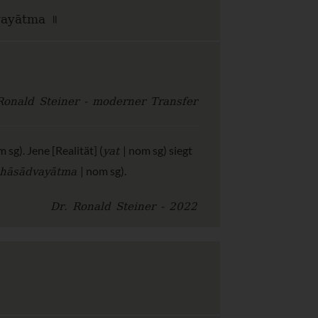
vayātma ॥
Ronald Steiner - moderner Transfer
yat
 sg). Jene [Realität] (
| nom sg) siegt
bhāsādvayātma
| nom sg).
Dr. Ronald Steiner - 2022