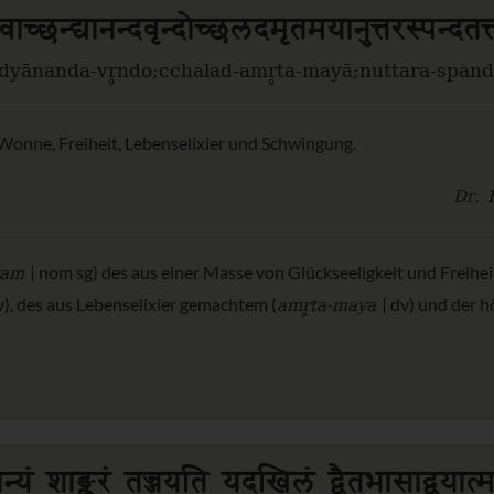
्वाच्छन्द्यानन्दवृन्दोच्छलदमृतमयानुत्तरस्पन्दतत्त्
dyānanda-vr̥ndo;cchalad-amr̥ta-mayā;nuttara-spand
Wonne, Freiheit, Lebenselixier und Schwingung.
Dr. 
vam
| nom sg) des aus einer Masse von Glückseeligkeit und Frei
amr̥ta-maya
v), des aus Lebenselixier gemachtem (
| dv) und der h
तन्यं शाङ्करं तज्जयति यदखिलं द्वैतभासाद्वयात्