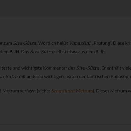
Śiva-Sūtra
Vimarśinī
ar zum
. Wörtlich heißt
„Prüfung“. Diese kr
Śiva-Sūtra
 dem 9. JH. Das
selbst etwa aus dem 8. Jh.
Śiva-Sūtra
r älteste und wichtigste Kommentar des
. Er enthält vie
va-Sūtra
mit anderen wichtigen Texten der tantrischen Philosoph
ā
Sragdharā
Metrum verfasst (siehe:
Metrum
). Dieses Metrum v