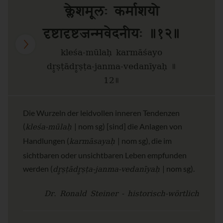
क्लेशमूलः कर्माशयो
दृष्टादृष्टजन्मवेदनीयः ॥१२॥
kleśa-mūlaḥ karmāśayo
dr̥ṣṭādr̥ṣṭa-janma-vedanīyaḥ ॥
12॥
Die Wurzeln der leidvollen inneren Tendenzen
kleśa-mūlaḥ
(
| nom sg) [sind] die Anlagen von
karmāsayaḥ
Handlungen (
| nom sg), die im
sichtbaren oder unsichtbaren Leben empfunden
dr̥ṣṭādr̥ṣṭa-janma-vedanīyaḥ
werden (
| nom sg).
Dr. Ronald Steiner - historisch-wörtlich