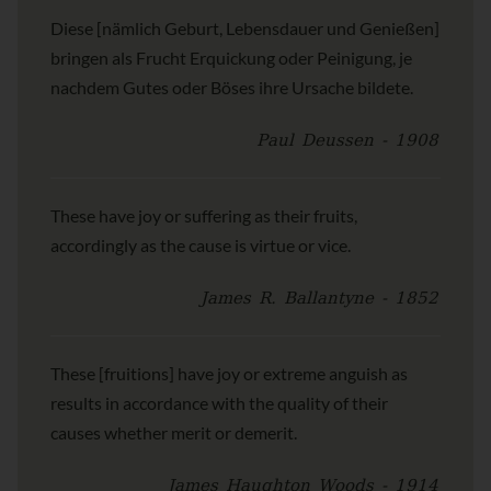
Diese [nämlich Geburt, Lebensdauer und Genießen]
bringen als Frucht Erquickung oder Peinigung, je
nachdem Gutes oder Böses ihre Ursache bildete.
Paul Deussen - 1908
These have joy or suffering as their fruits,
accordingly as the cause is virtue or vice.
James R. Ballantyne - 1852
These [fruitions] have joy or extreme anguish as
results in accordance with the quality of their
causes whether merit or demerit.
James Haughton Woods - 1914