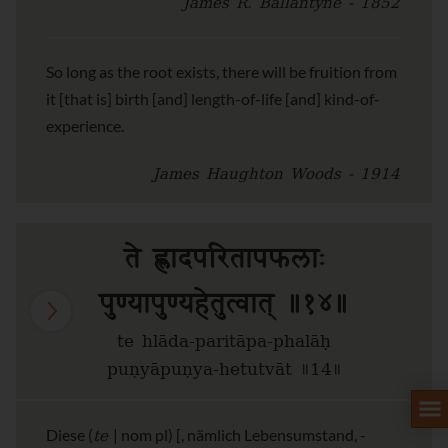
James R. Ballantyne - 1852
So long as the root exists, there will be fruition from
it [that is] birth [and] length-of-life [and] kind-of-
experience.
James Haughton Woods - 1914
ते ह्लादपरितापफलाः
पुण्यापुण्यहेतुत्वात् ॥१४॥
te hlāda-paritāpa-phalāḥ
puṇyāpuṇya-hetutvāt ॥14॥
te
Diese (
| nom pl) [, nämlich Lebensumstand, -