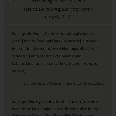
sati mūle tad-vipāko jāty-āyur-
bhogāḥ ॥13॥
mūle
Solange die Wurzel (
| loc abs sg) existiert
sati
(
| loc sg), [bedingt] das aus diesen [leidvollen
kleśa
tad-
inneren Tendenzen (
)] Herangereifte (
vipākaḥ
| nom sg) den Lebensumstand,
jāty-āyur-bhogāḥ
Lebensdauer und Lebensart (
|
nom pl).
Dr. Ronald Steiner - historisch-wörtlich
karman
Solange Dein Ego-motiviertes Handeln (
)
besteht, so lange haben auch die leidvollen inneren
Tendenzen (
) ihre Basis. Die Früchte von