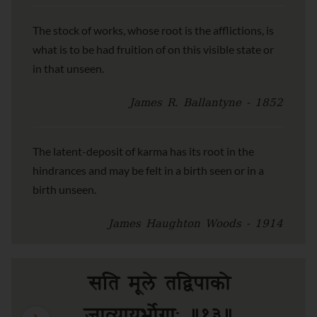
The stock of works, whose root is the afflictions, is
what is to be had fruition of on this visible state or
in that unseen.
James R. Ballantyne - 1852
The latent-deposit of karma has its root in the
hindrances and may be felt in a birth seen or in a
birth unseen.
James Haughton Woods - 1914
सति मूले तद्विपाको
जात्यायुर्भोगाः ॥१३॥