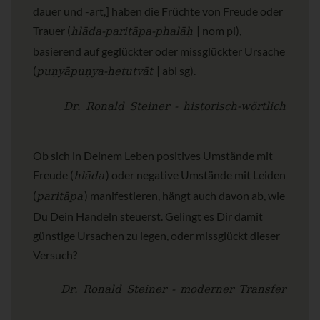
dauer und -art,] haben die Früchte von Freude oder
hlāda-paritāpa-phalāḥ
Trauer (
| nom pl),
basierend auf geglückter oder missglückter Ursache
puṇyāpuṇya-hetutvāt
(
| abl sg).
Dr. Ronald Steiner - historisch-wörtlich
Ob sich in Deinem Leben positives Umstände mit
hlāda
Freude (
) oder negative Umstände mit Leiden
paritāpa
(
) manifestieren, hängt auch davon ab, wie
Du Dein Handeln steuerst. Gelingt es Dir damit
günstige Ursachen zu legen, oder missglückt dieser
Versuch?
Dr. Ronald Steiner - moderner Transfer