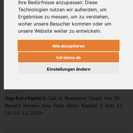
Ihre Bedürfnisse anzupassen. Diese
Technologien nutzen wir außerdem, um
Ergebnisse zu messen, um zu verstehen,
Durch gezieltes Handeln (
) kannst
kraman
woher unsere Besucher kommen oder um
Du bewusst eine Grundlage legen für ein
unsere Website weiter zu entwickeln.
glückliches Leben, denn Dein Handeln
legt die Grundlage für die Aktivität Deiner
Alle akzeptieren
leidvollen inneren Tendenzen (
).
kleśa
Ich lehne ab
Einstellungen ändern
Call & Response Chant von Dr.
Yoga Sutra Kapitel 2:
Ronald Steiner vom
Yoga Sūtra
Kapitel 2 Satz 12-
14 (11.12.2020)