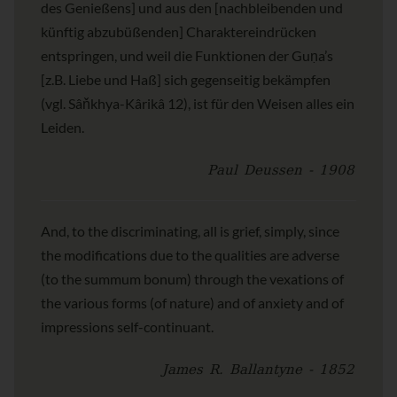
des Genießens] und aus den [nachbleibenden und
künftig abzubüßenden] Charaktereindrücken
entspringen, und weil die Funktionen der Guṇa’s
[z.B. Liebe und Haß] sich gegenseitig bekämpfen
(vgl. Sâňkhya-Kârikâ 12), ist für den Weisen alles ein
Leiden.
Paul Deussen - 1908
And, to the discriminating, all is grief, simply, since
the modifications due to the qualities are adverse
(to the summum bonum) through the vexations of
the various forms (of nature) and of anxiety and of
impressions self-continuant.
James R. Ballantyne - 1852