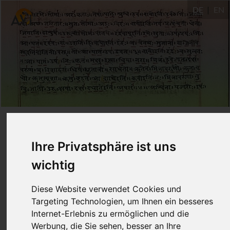
DE
EN
Yoga Sūtra
2.15-17: Die
Ihre Privatsphäre ist uns
Ursache für Leiden
wichtig
auflösen
Diese Website verwendet Cookies und
Targeting Technologien, um Ihnen ein besseres
11.12.2020
Internet-Erlebnis zu ermöglichen und die
Dr. Ronald Steiner
Werbung, die Sie sehen, besser an Ihre