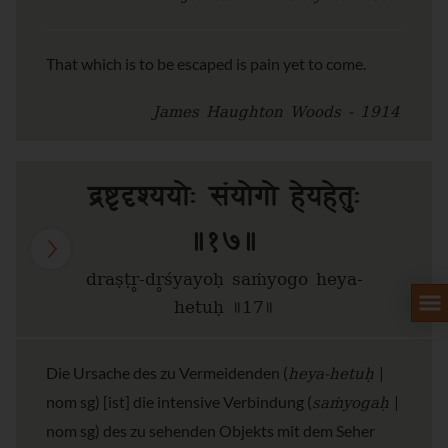
That which is to be escaped is pain yet to come.
James Haughton Woods - 1914
द्रष्टृदृश्ययोः संयोगो हेयहेतुः
॥१७॥
draṣṭr̥-dr̥śyayoḥ saṁyogo heya-
hetuḥ ॥17॥
heya-hetuḥ
Die Ursache des zu Vermeidenden (
|
saṁyogaḥ
nom sg) [ist] die intensive Verbindung (
|
nom sg) des zu sehenden Objekts mit dem Seher