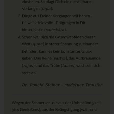
einstellen. So plagt Dich ein nie stillbares
tāpa
Verlangen (
).
Dinge aus Deiner Vergangenheit haben -
teilweise leidvolle - Prägungen in Dir
saṁskāra
hinterlassen (
).
Schon weil sich die Grundwebfäden dieser
guṇa
Welt (
) in steter Spannung zueinander
befinden, kann es kein konstantes Glück
sattva
geben. Das Reine (
), das Aufbrausende
rajas
tamas
(
) und das Trübe (
) wechseln sich
stets ab.
Dr. Ronald Steiner - moderner Transfer
Wegen der Schmerzen, die aus der Unbeständigkeit
[des Genießens], aus der Beängstigung [während