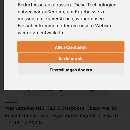
Bedürfnisse anzupassen. Diese Technologien
Laura von Ostrowski
nutzen wir außerdem, um Ergebnisse zu
messen, um zu verstehen, woher unsere
Besucher kommen oder um unsere Website
weiter zu entwickeln.
Auch Buddha betonte: Leiden ist
allgegenwärtig! Doch Leiden hat auch
Alle akzeptieren
eine Ursache, nämlich Deine Anhaftung.
Löst Du diese Ursache auf, so löst sich
Ich lehne ab
für Dich auch alles Leiden auf.
Einstellungen ändern
Call & Response Chant von Dr.
Yoga Sutra Kapitel 2:
Ronald Steiner vom
Yoga Sūtra
Kapitel 2 Satz 15-
17 (11.12.2020)