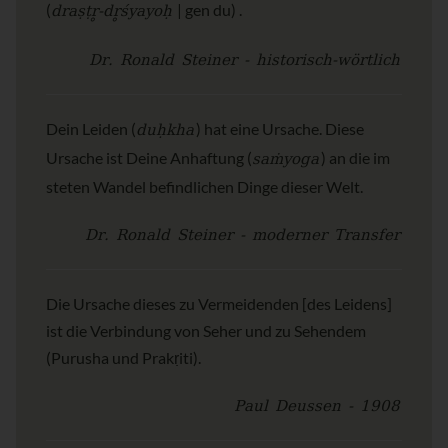
draṣṭr̥-dr̥śyayoḥ
(
| gen du) .
Dr. Ronald Steiner - historisch-wörtlich
duḥkha
Dein Leiden (
) hat eine Ursache. Diese
saṁyoga
Ursache ist Deine Anhaftung (
) an die im
steten Wandel befindlichen Dinge dieser Welt.
Dr. Ronald Steiner - moderner Transfer
Die Ursache dieses zu Vermeidenden [des Leidens]
ist die Verbindung von Seher und zu Sehendem
(Purusha und Prakṛiti).
Paul Deussen - 1908