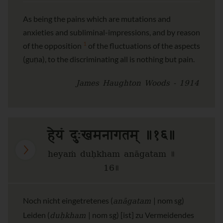
As being the pains which are mutations and
anxieties and subliminal-impressions, and by reason
1
of the opposition
of the fluctuations of the aspects
(guṇa), to the discriminating all is nothing but pain.
James Haughton Woods - 1914
हेयं दुःखमनागतम् ॥१६॥
heyaṁ duḥkham anāgatam ॥
16॥
anāgatam
Noch nicht eingetretenes (
| nom sg)
duḥkham
Leiden (
| nom sg) [ist] zu Vermeidendes