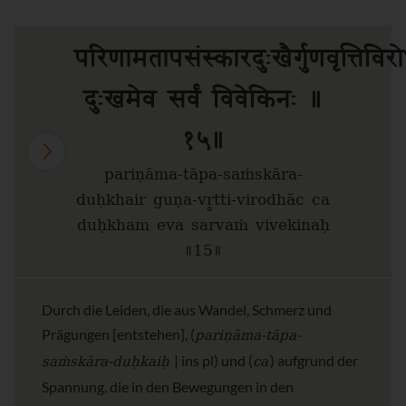
परिणामतापसंस्कारदुःखैर्गुणवृत्तिविरो
दुःखमेव सर्वं विवेकिनः ॥
१५॥
pariṇāma-tāpa-saṁskāra-
duḥkhair guṇa-vr̥tti-virodhāc ca
duḥkham eva sarvaṁ vivekinaḥ
॥15॥
Durch die Leiden, die aus Wandel, Schmerz und
pariṇāma-tāpa-
Prägungen [entstehen], (
saṁskāra-duḥkaiḥ
ca
| ins pl) und (
) aufgrund der
Spannung, die in den Bewegungen in den