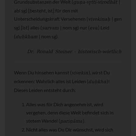
guṇa-vr̥tti-virodhāt
Grundsubstanzen der Welt (
|
abl sg) [besteht, ist] für den mit
vivekinaḥ
Unterscheidungskraft Versehenen (
| gen
sarvam
eva
sg) [ist] alles (
| nom sg) nur (
) Leid
duḥkham
(
| nom sg).
Dr. Ronald Steiner - historisch-wörtlich
vivekin
Wenn Du hinsehen kannst (
), wirst Du
duḥkha
erkennen: Wahrlich alles ist Leiden (
)!
Dieses Leiden entsteht durch:
Alles was für Dich angenehm ist, wird
vergehen, denn diese Welt befindet sich in
pariṇāma
stetem Wandel (
).
Nicht alles was Du Dir wünschst, wird sich