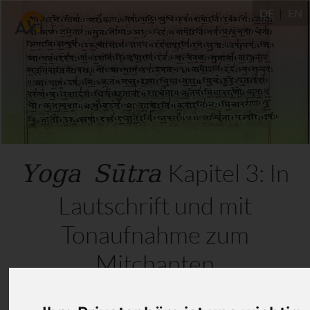
DE
EN
Yoga Sūtra
Kapitel 3: In
Lautschrift und mit
Tonaufnahme zum
Mitchanten
11.12.2020