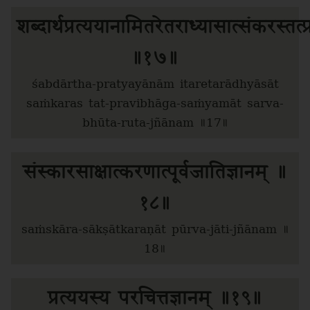
शब्दार्थप्रत्ययानामितरेतराध्यासात्संकरस्तत्
॥१७॥
śabdārtha-pratyayānām itaretarādhyāsāt
saṁkaras tat-pravibhāga-saṁyamāt sarva-
bhūta-ruta-jñānam ॥17॥
संस्कारसाक्षात्करणात्पूर्वजातिज्ञानम् ॥
१८॥
saṁskāra-sākṣātkaraṇāt pūrva-jāti-jñānam ॥
18॥
प्रत्ययस्य परचित्तज्ञानम् ॥१९॥