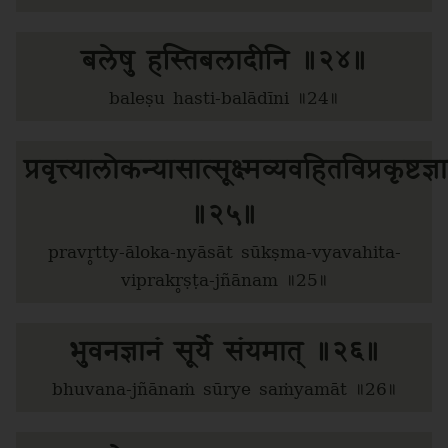
बलेषु हस्तिबलादीनि ॥२४॥
baleṣu hasti-balādīni ॥24॥
प्रवृत्त्यालोकन्यासात्सूक्ष्मव्यवहितविप्रकृष्टज्ञ
॥२५॥
pravr̥tty-āloka-nyāsāt sūkṣma-vyavahita-
viprakr̥ṣṭa-jñānam ॥25॥
भुवनज्ञानं सूर्ये संयमात् ॥२६॥
bhuvana-jñānaṁ sūrye saṁyamāt ॥26॥