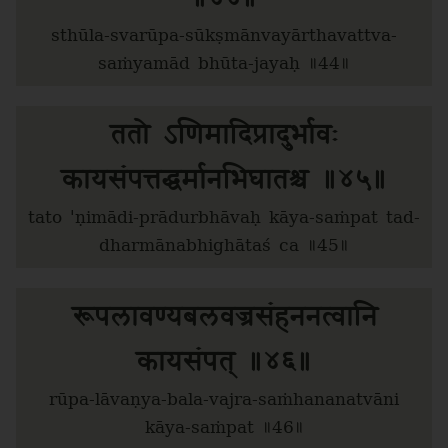
sthūla-svarūpa-sūkṣmānvayārthavattva-
saṁyamād bhūta-jayaḥ ॥44॥
ततो ऽणिमादिप्रादुर्भावः
कायसंपत्तद्धर्मानभिघातश्च ॥४५॥
tato 'ṇimādi-prādurbhāvaḥ kāya-saṁpat tad-
dharmānabhighātaś ca ॥45॥
रूपलावण्यबलवज्रसंहननत्वानि
कायसंपत् ॥४६॥
rūpa-lāvaṇya-bala-vajra-saṁhananatvāni
kāya-saṁpat ॥46॥