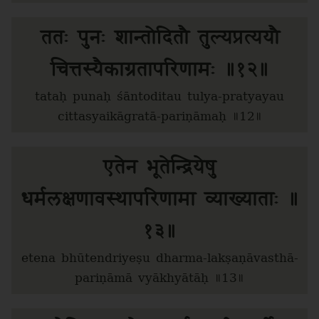
ततः पुनः शान्तोदितौ तुल्यप्रत्ययौ
चित्तस्यैकाग्रतापरिणामः ॥१२॥
tataḥ punaḥ śāntoditau tulya-pratyayau
cittasyaikāgratā-pariṇāmaḥ ॥12॥
एतेन भूतेन्द्रियेषु
धर्मलक्षणावस्थापरिणामा व्याख्याताः ॥
१३॥
etena bhūtendriyeṣu dharma-lakṣaṇāvasthā-
pariṇāmā vyākhyātāḥ ॥13॥