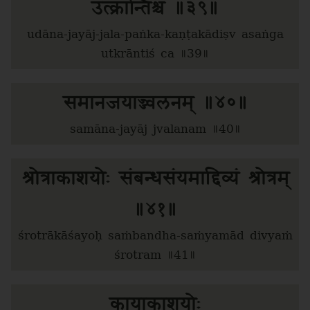
उत्क्रान्तिश्च ॥३९॥
udāna-jayāj-jala-paṅka-kaṇṭakādiṣv asaṅga
utkrāntiś ca ॥39॥
समानजयाज्ज्वलनम् ॥४०॥
samāna-jayāj jvalanam ॥40॥
श्रोत्राकाशयोः संबन्धसंयमाद्दिव्यं श्रोत्रम्
॥४१॥
śrotrākāśayoḥ saṁbandha-saṁyamād divyaṁ
śrotram ॥41॥
कायाकाशयोः