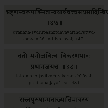
ग्रहणस्वरूपास्मितान्वयार्थवत्त्वसंयमादिन्द्
॥४७॥
grahaṇa-svarūpāsmitānvayārthavattva-
saṁyamād indriya-jayaḥ ॥47॥
ततो मनोजवित्वं विकरणभावः
प्रधानजयश्च ॥४८॥
tato mano-javitvaṁ vikaraṇa-bhāvaḥ
pradhāna-jayaś ca ॥48॥
सत्त्वपुरुषान्यताख्यातिमात्रस्य