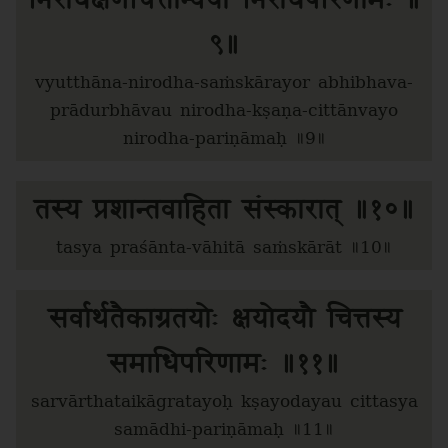
निरोधक्षणचित्तान्वयो निरोधपरिणामः ॥
९॥
vyutthāna-nirodha-saṁskārayor abhibhava-
prādurbhāvau nirodha-kṣaṇa-cittānvayo
nirodha-pariṇāmaḥ ॥9॥
तस्य प्रशान्तवाहिता संस्कारात् ॥१०॥
tasya praśānta-vāhitā saṁskārāt ॥10॥
सर्वार्थतैकाग्रतयोः क्षयोदयौ चित्तस्य
समाधिपरिणामः ॥११॥
sarvārthataikāgratayoḥ kṣayodayau cittasya
samādhi-pariṇāmaḥ ॥11॥