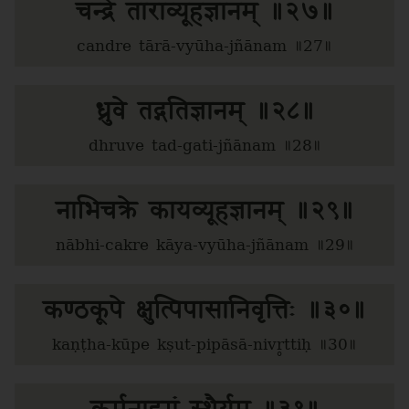
चन्द्रे ताराव्यूहज्ञानम् ॥२७॥
candre tārā-vyūha-jñānam ॥27॥
ध्रुवे तद्गतिज्ञानम् ॥२८॥
dhruve tad-gati-jñānam ॥28॥
नाभिचक्रे कायव्यूहज्ञानम् ॥२९॥
nābhi-cakre kāya-vyūha-jñānam ॥29॥
कण्ठकूपे क्षुत्पिपासानिवृत्तिः ॥३०॥
kaṇṭha-kūpe kṣut-pipāsā-nivr̥ttiḥ ॥30॥