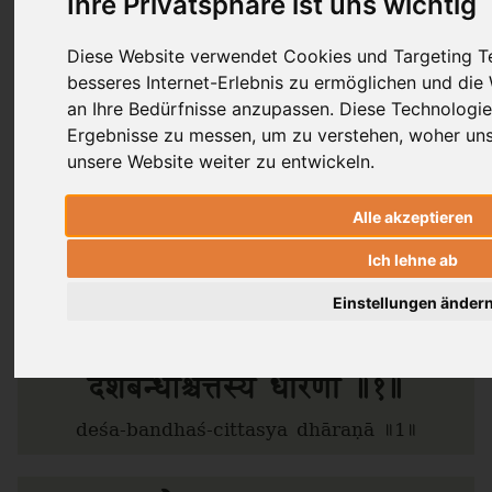
Ihre Privatsphäre ist uns wichtig
Dr. Ronald Steiner
Diese Website verwendet Cookies und Targeting Te
Laura von Ostrowski
besseres Internet-Erlebnis zu ermöglichen und die
an Ihre Bedürfnisse anzupassen. Diese Technologi
Ergebnisse zu messen, um zu verstehen, woher u
unsere Website weiter zu entwickeln.
Es ist eine meditative Praxis, das
Yoga
zu chanten. Nutzte die Lautschrift,
Sūtra
Alle akzeptieren
um die genaue Aussprache zu verstehen
und chante in Call & Response mit
Ich lehne ab
Ronald das ganze 3. Kapitel.
Einstellungen änder
देशबन्धश्चित्तस्य धारणा ॥१॥
deśa-bandhaś-cittasya dhāraṇā ॥1॥