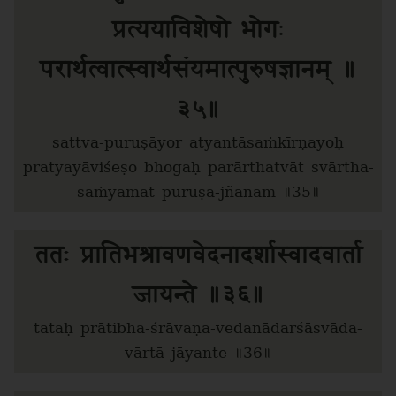
प्रत्ययाविशेषो भोगः
परार्थत्वात्स्वार्थसंयमात्पुरुषज्ञानम् ॥
३५॥
sattva-puruṣāyor atyantāsaṁkīrṇayoḥ
pratyayāviśeṣo bhogaḥ parārthatvāt svārtha-
saṁyamāt puruṣa-jñānam ॥35॥
ततः प्रातिभश्रावणवेदनादर्शास्वादवार्ता
जायन्ते ॥३६॥
tataḥ prātibha-śrāvaṇa-vedanādarśāsvāda-
vārtā jāyante ॥36॥