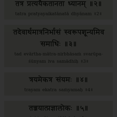
तत्र प्रत्ययैकतानता ध्यानम् ॥२॥
tatra pratyayaikatānatā dhyānam ॥2॥
तदेवार्थमात्रनिर्भासं स्वरूपशून्यमिव
समाधिः ॥३॥
tad evārtha-mātra-nirbhāsaṁ svarūpa-
śūnyam iva samādhiḥ ॥3॥
त्रयमेकत्र संयमः ॥४॥
trayam ekatra saṁyamaḥ ॥4॥
तज्जयात्प्रज्ञालोकः ॥५॥