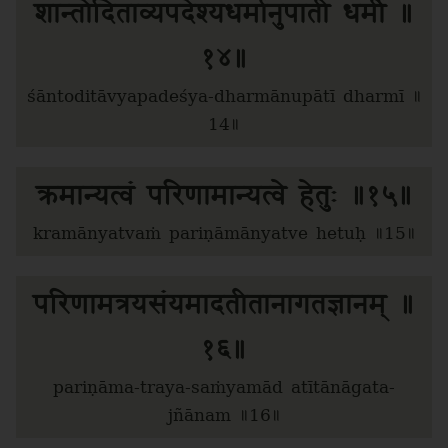
शान्तोदिताव्यपदेश्यधर्मानुपाती धर्मी ॥
१४॥
śāntoditāvyapadeśya-dharmānupātī dharmī ॥
14॥
क्रमान्यत्वं परिणामान्यत्वे हेतुः ॥१५॥
kramānyatvaṁ pariṇāmānyatve hetuḥ ॥15॥
परिणामत्रयसंयमादतीतानागतज्ञानम् ॥
१६॥
pariṇāma-traya-saṁyamād atītānāgata-
jñānam ॥16॥