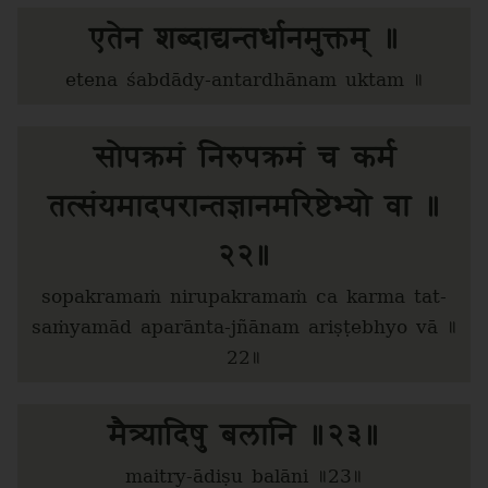
एतेन शब्दाद्यन्तर्धानमुक्तम् ॥
etena śabdādy-antardhānam uktam ॥
सोपक्रमं निरुपक्रमं च कर्म
तत्संयमादपरान्तज्ञानमरिष्टेभ्यो वा ॥
२२॥
sopakramaṁ nirupakramaṁ ca karma tat-
saṁyamād aparānta-jñānam ariṣṭebhyo vā ॥
22॥
मैत्र्यादिषु बलानि ॥२३॥
maitry-ādiṣu balāni ॥23॥