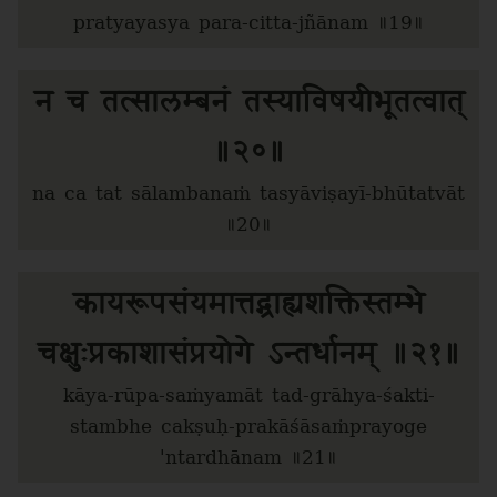
pratyayasya para-citta-jñānam ॥19॥
न च तत्सालम्बनं तस्याविषयीभूतत्वात्
॥२०॥
na ca tat sālambanaṁ tasyāviṣayī-bhūtatvāt
॥20॥
कायरूपसंयमात्तद्ग्राह्यशक्तिस्तम्भे
चक्षुःप्रकाशासंप्रयोगे ऽन्तर्धानम् ॥२१॥
kāya-rūpa-saṁyamāt tad-grāhya-śakti-
stambhe cakṣuḥ-prakāśāsaṁprayoge
'ntardhānam ॥21॥