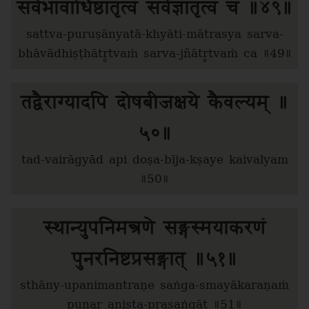
सर्वभावाधिष्ठातृत्वं सर्वज्ञातृत्वं च ॥४९॥
sattva-puruṣānyatā-khyāti-mātrasya sarva-
bhāvādhiṣṭhātr̥tvaṁ sarva-jñātr̥tvaṁ ca ॥49॥
तद्वैराग्यादपि दोषबीजक्षये कैवल्यम् ॥
५०॥
tad-vairāgyād api doṣa-bīja-kṣaye kaivalyam
॥50॥
स्थान्युपनिमन्त्रणे सङ्गस्मयाकरणं
पुनरनिष्टप्रसङ्गात् ॥५१॥
sthāny-upanimantraṇe saṅga-smayākaraṇaṁ
punar aniṣṭa-prasaṅgāt ॥51॥