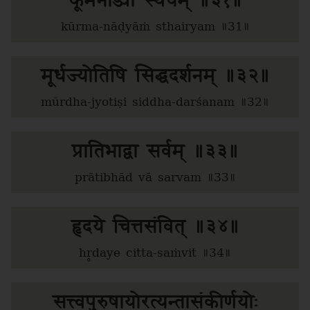
कूर्मनाड्यां स्थैर्यम् ॥३१॥
kūrma-nāḍyāṁ sthairyam ॥31॥
मूर्धज्योतिषि सिद्धदर्शनम् ॥३२॥
mūrdha-jyotiṣi siddha-darśanam ॥32॥
प्रातिभाद्वा सर्वम् ॥३३॥
prātibhād vā sarvam ॥33॥
हृदये चित्तसंवित् ॥३४॥
hr̥daye citta-saṁvit ॥34॥
सत्त्वपुरुषायोरत्यन्तासंकीर्णयोः