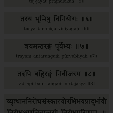
taj-jayāt prajñālokaḥ ॥5॥
तस्य भूमिषु विनियोगः ॥६॥
tasya bhūmiṣu viniyogaḥ ॥6॥
त्रयमन्तरङ्गं पूर्वेभ्यः ॥७॥
trayam antaraṅgaṁ pūrvebhyaḥ ॥7॥
तदपि बहिरङ्गं निर्बीजस्य ॥८॥
tad api bahir-aṅgaṁ nirbījasya ॥8॥
व्युत्थाननिरोधसंस्कारयोरभिभवप्रादुर्भावौ