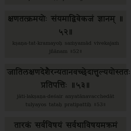
क्षणतत्क्रमयोः संयमाद्विवेकजं ज्ञानम् ॥
५२॥
kṣaṇa-tat-kramayoḥ saṁyamād vivekajaṁ
jñānam ॥52॥
जातिलक्षणदेशैरन्यतानवच्छेदात्तुल्ययोस्ततः
प्रतिपत्तिः ॥५३॥
jāti-lakṣaṇa-deśair anyatānavacchedāt
tulyayos tataḥ pratipattiḥ ॥53॥
तारकं सर्वविषयं सर्वथाविषयमक्रमं