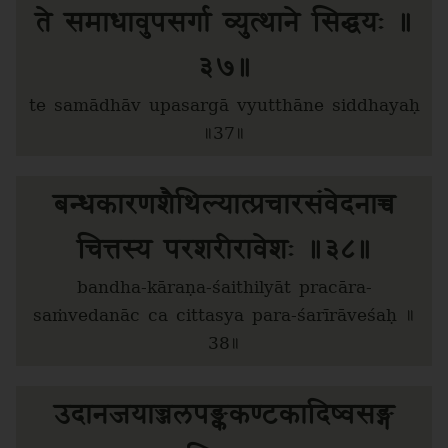
ते समाधावुपसर्गा व्युत्थाने सिद्धयः ॥
३७॥
te samādhāv upasargā vyutthāne siddhayaḥ
॥37॥
बन्धकारणशैथिल्यात्प्रचारसंवेदनाच्च
चित्तस्य परशरीरावेशः ॥३८॥
bandha-kāraṇa-śaithilyāt pracāra-
saṁvedanāc ca cittasya para-śarīrāveśaḥ ॥
38॥
उदानजयाज्जलपङ्ककण्टकादिष्वसङ्ग