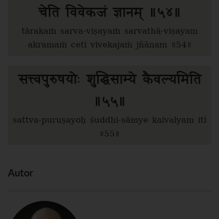
चेति विवेकजं ज्ञानम् ॥५४॥
tārakaṁ sarva-viṣayaṁ sarvathā-viṣayam
akramaṁ ceti vivekajaṁ jñānam ॥54॥
सत्त्वपुरुषयोः शुद्धिसाम्ये कैवल्यमिति
॥५५॥
sattva-puruṣayoḥ śuddhi-sāmye kaivalyam iti
॥55॥
Autor