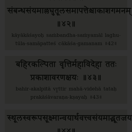
संबन्धसंयमाल्लघुतूलसमापत्तेश्चाकाशगमनम्
॥४२॥
kāyākāśayoḥ saṁbandha-saṁyamāl laghu-
tūla-samāpatteś cākāśa-gamanam ॥42॥
बहिरकल्पिता वृत्तिर्महाविदेहा ततः
प्रकाशावरणक्षयः ॥४३॥
bahir-akalpitā vr̥ttir mahā-videhā tataḥ
prakāśāvaraṇa-kṣayaḥ ॥43॥
स्थूलस्वरूपसूक्ष्मान्वयार्थवत्त्वसंयमाद्भूतजय
॥४४॥