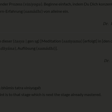
viniyoga
ender Prozess (
). Beginne einfach, indem Du Dich konzent
samādhi
rn-Erfahrung (
) von alleine ein.
Dr. 
tasya
saṁyama
 dieser (
| gen sg) [Meditation (
) [erfolgt] in [den
dhyāna
samādhi
(
), Auflösung (
)].
Dr. 
 bhūmis tatra viniyogaḥ
raint is to that stage which is next the stage already mastered.