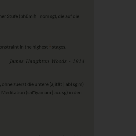
er Stufe (bhūmiḥ | nom sg), die auf die
1
onstraint in the highest
stages.
James Haughton Woods - 1914
ohne zuerst die untere (ajitāt | abl sg m)
die Meditation (saṃyamam | acc sg) in den