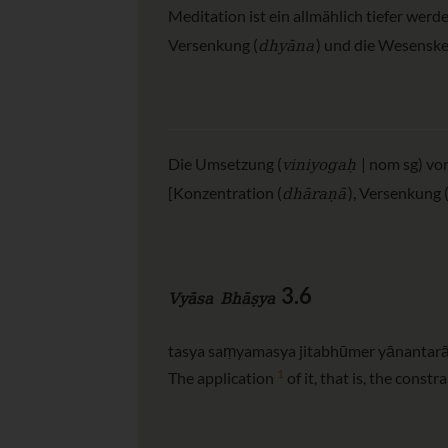
Meditation ist ein allmählich tiefer werd
dhyāna
Versenkung (
) und die Wesenske
viniyogaḥ
Die Umsetzung (
| nom sg) von
dhāraṇā
[Konzentration (
), Versenkung 
3.6
Vyāsa Bhāṣya
tasya saṃyamasya jitabhūmer yānantarā
1
The application
of it, that is, the const