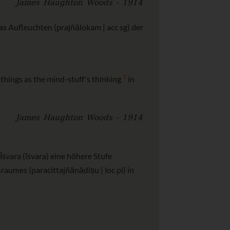
James Haughton Woods - 1914
das Aufleuchten (prajñālokam | acc sg) der
1
 things as the mind-stuff's thinking
in
James Haughton Woods - 1914
śvara (īśvara) eine höhere Stufe
aumes (paracittajñānādiṣu | loc pl) in