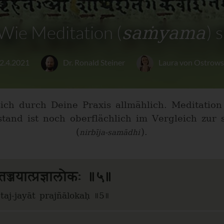
saṁyama
Wie Meditation (
) 
2.4.2021
Dr. Ronald Steiner
Laura von Ostrows
 sich durch Deine Praxis allmählich. Meditatio
ustand ist noch oberflächlich im Vergleich zu
(
).
nirbīja-samādhi
तज्जयात्प्रज्ञालोकः ॥५॥
taj-jayāt prajñālokaḥ ॥5॥