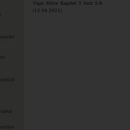
Yoga Sūtra
Kapitel 3 Satz 5-8
(12.04.2021)
t
ansfer
ens
örtlich
 tathā
portion