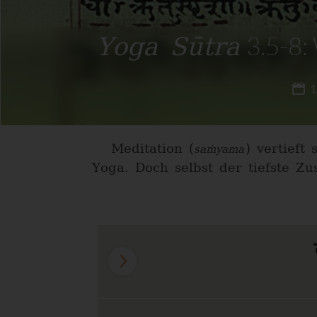
Yoga Sūtra
3.5-8: 
1
Meditation (
) vertieft
saṁyama
Yoga. Doch selbst der tiefste Z