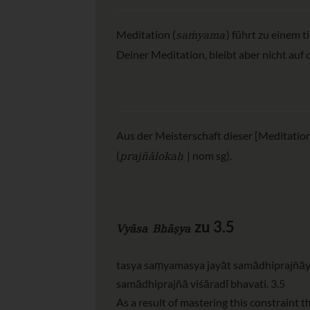
saṁyama
Meditation (
) führt zu einem 
Deiner Meditation, bleibt aber nicht auf d
Aus der Meisterschaft dieser [Meditation
prajñālokaḥ
(
| nom sg).
zu 3.5
Vyāsa Bhāṣya
tasya saṃyamasya jayāt samādhiprajñāy
samādhiprajñā viśāradī bhavati. 3.5
As a result of mastering this constraint t