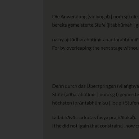
Die Anwendung (viniyogaḥ | nom sg) dieser
bereits gemeisterte Stufe (jitabhūmeḥ | ge
na hy ajitādharabhūmir anantarabhūmi
For by overleaping the next stage without
Denn durch das Überspringen (vilaṅghya | a
Stufe (adharabhūmir | nom sg f) gemeistert
höchsten (prāntabhūmiṣu | loc pl) Stufen
tadabhāvāc ca kutas tasya prajñālokaḥ.
If he did not [gain that constraint], how c