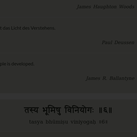
James Haughton Woods 
t das Licht des Verstehens.
Paul Deussen 
ple is developed.
James R. Ballantyne 
तस्य भूमिषु विनियोगः ॥६॥
tasya bhūmiṣu viniyogaḥ ॥6॥