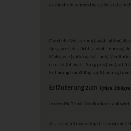
as constraint enters the stable state, in
Durch die Meisterung (jayāt | abl sg) die
3p sg pres) das Licht (ālokaḥ | nom sg) 
Maße, wie (yathā yathā | adv) Meditatio
erreicht (bhavati | 3p sg pres), so (tathā 
Erfharung (samādhiprajñā | nom sg) deutli
Erläuterung zum
Vyāsa Bhāṣya
In dem Maße wie Meditation stabil wird, 
As a result of mastering this constraint, t