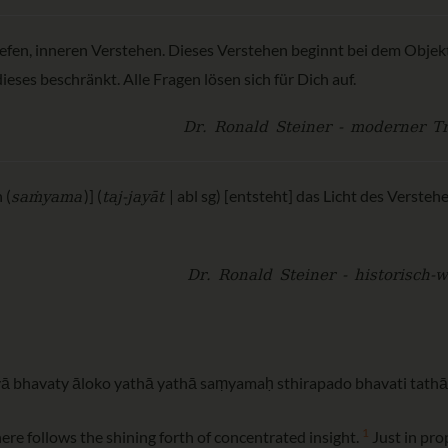
tiefen, inneren Verstehen. Dieses Verstehen beginnt bei dem Objek
ieses beschränkt. Alle Fragen lösen sich für Dich auf.
Dr. Ronald Steiner - moderner Tr
saṁyama
taj-jayāt
 (
)] (
| abl sg) [entsteht] das Licht des Versteh
Dr. Ronald Steiner - historisch-w
ā bhavaty āloko yathā yathā saṃyamaḥ sthirapado bhavati tathā
1
here follows the shining forth of concentrated insight.
Just in pro