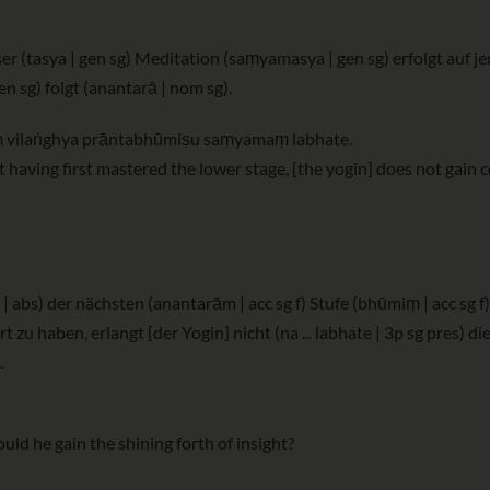
 (tasya | gen sg) Meditation (saṃyamasya | gen sg) erfolgt auf jen
n sg) folgt (anantarā | nom sg).
ṃ vilaṅghya prāntabhūmiṣu saṃyamaṃ labhate.
 having first mastered the lower stage, [the yogin] does not gain c
bs) der nächsten (anantarām | acc sg f) Stufe (bhūmiṃ | acc sg f), 
 zu haben, erlangt [der Yogin] nicht (na ... labhate | 3p sg pres) 
.
ould he gain the shining forth of insight?