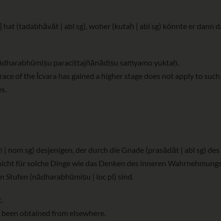
 hat (tadabhāvāt | abl sg), woher (kutaḥ | abl sg) könnte er dann 
 nādharabhūmiṣu paracittajñānādiṣu saṃyamo yuktaḥ.
race of the Īcvara has gained a higher stage does not apply to such
s.
 nom sg) desjenigen, der durch die Gnade (prasādāt | abl sg) des Ī
 nicht für solche Dinge wie das Denken des inneren Wahrnehmungsr
n Stufen (nādharabhūmiṣu | loc pl) sind.
.
as been obtained from elsewhere.