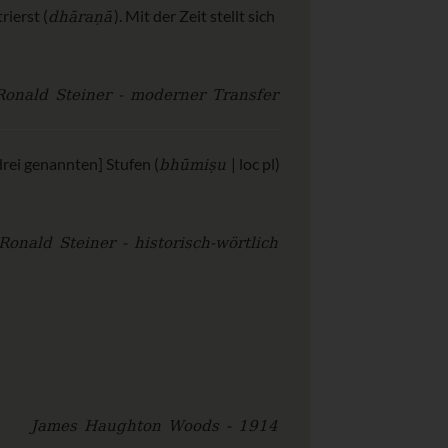
dhāraṇā
rierst (
). Mit der Zeit stellt sich
Ronald Steiner - moderner Transfer
bhūmiṣu
 drei genannten] Stufen (
| loc pl)
Ronald Steiner - historisch-wörtlich
James Haughton Woods - 1914