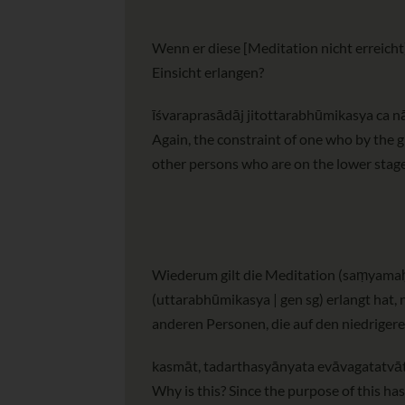
Wenn er diese [Meditation nicht erreicht]
Einsicht erlangen?
īśvaraprasādāj jitottarabhūmikasya ca
Again, the constraint of one who by the g
other persons who are on the lower stage
Wiederum gilt die Meditation (saṃyamaḥ |
(uttarabhūmikasya | gen sg) erlangt hat,
anderen Personen, die auf den niedrigere
kasmāt, tadarthasyānyata evāvagatatvāt
Why is this? Since the purpose of this h