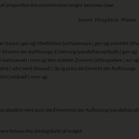
 that proportion the concentrated insight becomes clear.
James Haughton Woods 
ser (tasya | gen sg) Meditation (saṃyamasya | gen sg) entsteht (bha
der Einsicht der Auflösungs-Erfahrung (samādhiprajñāyāḥ | gen sg).
n (saṃyamaḥ | nom sg) den stabilen Zustand (sthirapadam | acc sg
tathā | adv) wird (bhavati | 3p sg pres) die Einsicht der Auflösungs-
ch (viśāradī | nom sg).
so deutlich wird auch die Erkenntnis der Auflösung (samādhiprajñ
here follows the shining forth of insight.