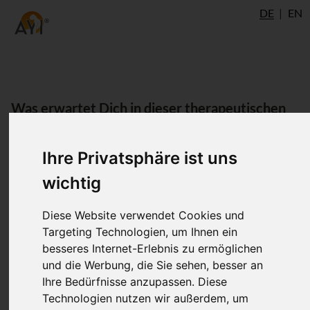
DE
EN
Was erwartet Dich in dieser therapeutischen
Sequenz?
Ihre Privatsphäre ist uns
In dieser therapeutischen Sequenz hast Du die Gelegenheit,
wichtig
Dich ganz von Deinem Körper durch eine kurze
Bewegungspraxis leiten zu lassen. Spüre bewusst, welche
Diese Website verwendet Cookies und
Bewegungen Dir in diesem Moment gut tun und wie Dir Dein
Targeting Technologien, um Ihnen ein
eigener Körper zeigt, was Du zu einem ganz bestimmten
besseres Internet-Erlebnis zu ermöglichen
Zeitpunkt brauchst.
und die Werbung, die Sie sehen, besser an
Ihre Bedürfnisse anzupassen. Diese
Ina und Melanie geben Dir dabei eine Reihe von kleinen
Technologien nutzen wir außerdem, um