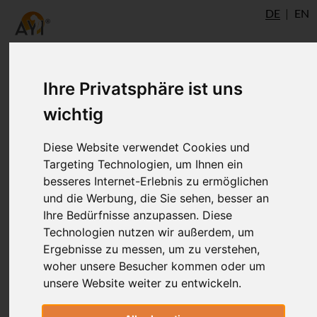
DE
EN
Ihre Privatsphäre ist uns
Hatha-Yoga-Pradipika -
wichtig
Kapitel 4: Nada, Bindu, Kala
Diese Website verwendet Cookies und
Targeting Technologien, um Ihnen ein
Das vierte Kapitel der Hatha-Yoga
besseres Internet-Erlebnis zu ermöglichen
Pradipika von Svatmarama
und die Werbung, die Sie sehen, besser an
Ihre Bedürfnisse anzupassen. Diese
Technologien nutzen wir außerdem, um
Ergebnisse zu messen, um zu verstehen,
Chhaturthopadeshah
woher unsere Besucher kommen oder um
unsere Website weiter zu entwickeln.
छतुर्थोपदेशः